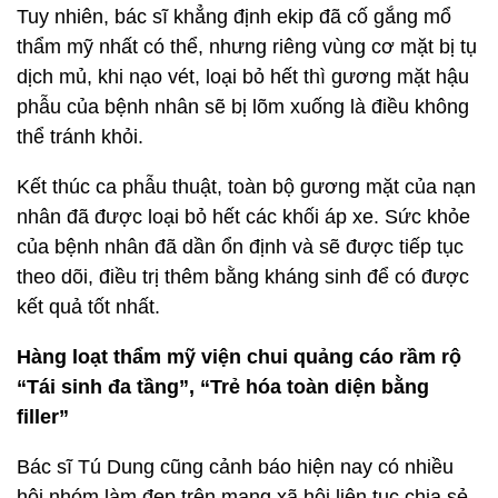
Tuy nhiên, bác sĩ khẳng định ekip đã cố gắng mổ
thẩm mỹ nhất có thể, nhưng riêng vùng cơ mặt bị tụ
dịch mủ, khi nạo vét, loại bỏ hết thì gương mặt hậu
phẫu của bệnh nhân sẽ bị lõm xuống là điều không
thể tránh khỏi.
Kết thúc ca phẫu thuật, toàn bộ gương mặt của nạn
nhân đã được loại bỏ hết các khối áp xe. Sức khỏe
của bệnh nhân đã dần ổn định và sẽ được tiếp tục
theo dõi, điều trị thêm bằng kháng sinh để có được
kết quả tốt nhất.
Hàng loạt thẩm mỹ viện chui quảng cáo rầm rộ
“Tái sinh đa tầng”, “Trẻ hóa toàn diện bằng
filler”
Bác sĩ Tú Dung cũng cảnh báo hiện nay có nhiều
hội nhóm làm đẹp trên mạng xã hội liên tục chia sẻ