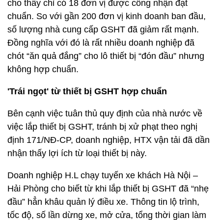
cho thấy chỉ có 18 đơn vị được công nhận đạt
chuẩn. So với gần 200 đơn vị kinh doanh ban đầu,
số lượng nhà cung cấp GSHT đã giảm rất mạnh.
Đồng nghĩa với đó là rất nhiều doanh nghiệp đã
chót “ăn quả đắng” cho lô thiết bị “đón đầu” nhưng
không hợp chuẩn.
'Trái ngọt' từ thiết bị GSHT hợp chuẩn
Bên cạnh việc tuân thủ quy định của nhà nước về
việc lắp thiết bị GSHT, tránh bị xử phạt theo nghị
định 171/NĐ-CP, doanh nghiệp, HTX vận tải đã dần
nhận thấy lợi ích từ loại thiết bị này.
Doanh nghiệp H.L chạy tuyến xe khách Hà Nội –
Hải Phòng cho biết từ khi lắp thiết bị GSHT đã “nhẹ
đầu” hẳn khâu quản lý điều xe. Thông tin lộ trình,
tốc độ, số lần dừng xe, mở cửa, tổng thời gian làm