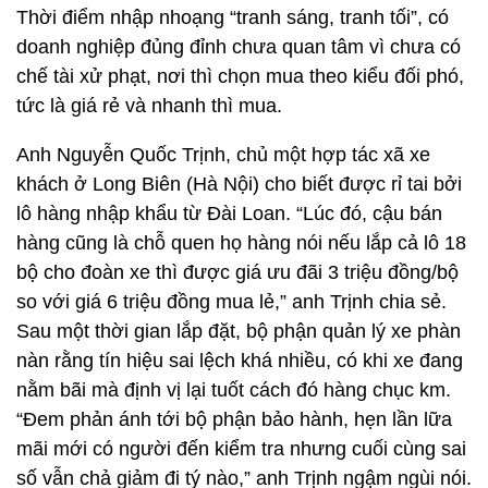
Thời điểm nhập nhoạng “tranh sáng, tranh tối”, có
doanh nghiệp đủng đỉnh chưa quan tâm vì chưa có
chế tài xử phạt, nơi thì chọn mua theo kiểu đối phó,
tức là giá rẻ và nhanh thì mua.
Anh Nguyễn Quốc Trịnh, chủ một hợp tác xã xe
khách ở Long Biên (Hà Nội) cho biết được rỉ tai bởi
lô hàng nhập khẩu từ Đài Loan. “Lúc đó, cậu bán
hàng cũng là chỗ quen họ hàng nói nếu lắp cả lô 18
bộ cho đoàn xe thì được giá ưu đãi 3 triệu đồng/bộ
so với giá 6 triệu đồng mua lẻ,” anh Trịnh chia sẻ.
Sau một thời gian lắp đặt, bộ phận quản lý xe phàn
nàn rằng tín hiệu sai lệch khá nhiều, có khi xe đang
nằm bãi mà định vị lại tuốt cách đó hàng chục km.
“Đem phản ánh tới bộ phận bảo hành, hẹn lần lữa
mãi mới có người đến kiểm tra nhưng cuối cùng sai
số vẫn chả giảm đi tý nào,” anh Trịnh ngậm ngùi nói.