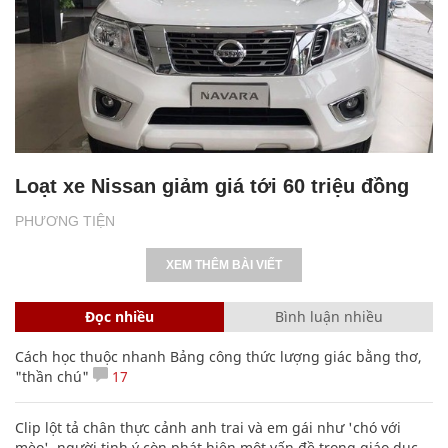
Loạt xe Nissan giảm giá tới 60 triệu đồng
PHƯƠNG TIỆN
XEM THÊM BÀI VIẾT
Đọc nhiều
Bình luận nhiều
Cách học thuộc nhanh Bảng công thức lượng giác bằng thơ,
"thần chú"
17
Clip lột tả chân thực cảnh anh trai và em gái như 'chó với
mèo', người tinh ý còn phát hiện một vấn đề trong giáo dục