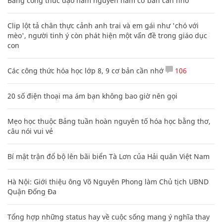
Bảng công thức đạo hàm nguyên hàm cơ bản cần nhớ
Clip lột tả chân thực cảnh anh trai và em gái như 'chó với
mèo', người tinh ý còn phát hiện một vấn đề trong giáo dục
con
Các công thức hóa học lớp 8, 9 cơ bản cần nhớ
106
20 số điện thoại ma ám bạn không bao giờ nên gọi
Mẹo học thuộc Bảng tuần hoàn nguyên tố hóa học bằng thơ,
câu nói vui vẻ
Bí mật trận đổ bộ lên bãi biển Tà Lơn của Hải quân Việt Nam
Hà Nội: Giới thiệu ông Võ Nguyên Phong làm Chủ tịch UBND
Quận Đống Đa
Tổng hợp những status hay về cuộc sống mang ý nghĩa thay