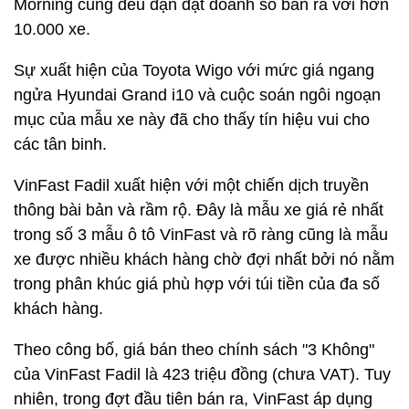
Morning cũng đều đặn đạt doanh số bán ra với hơn
10.000 xe.
Sự xuất hiện của Toyota Wigo với mức giá ngang
ngửa Hyundai Grand i10 và cuộc soán ngôi ngoạn
mục của mẫu xe này đã cho thấy tín hiệu vui cho
các tân binh.
VinFast Fadil xuất hiện với một chiến dịch truyền
thông bài bản và rầm rộ. Đây là mẫu xe giá rẻ nhất
trong số 3 mẫu ô tô VinFast và rõ ràng cũng là mẫu
xe được nhiều khách hàng chờ đợi nhất bởi nó nằm
trong phân khúc giá phù hợp với túi tiền của đa số
khách hàng.
Theo công bố, giá bán theo chính sách "3 Không"
của VinFast Fadil là 423 triệu đồng (chưa VAT). Tuy
nhiên, trong đợt đầu tiên bán ra, VinFast áp dụng