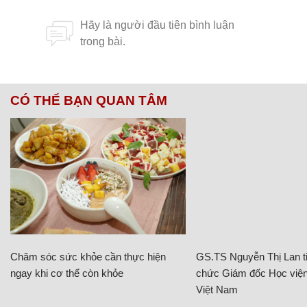
CÓ THỂ BẠN QUAN TÂM
Chăm sóc sức khỏe cần thực hiện
GS.TS Nguyễn Thị Lan ti
ngay khi cơ thể còn khỏe
chức Giám đốc Học viện
Việt Nam