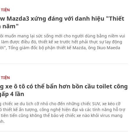
TIỆN
ew Mazda3 xứng đáng với danh hiệu "Thiết
a năm"
ôi muốn mang lại sức sống mới cho người dùng bằng niềm vui
ể làm được điều đó, thiết kế xe trước hết phải thực sự lay động
ời”, Tổng giám đốc bộ phận thiết kế Mazda, ông Ikuo Maeda
TIỆN
g xe ô tô có thể bẩn hơn bồn cầu toilet công
gấp 4 lần
 chiếc xe du lịch cỡ nhỏ cho đến những chiếc SUV, xe kéo cỡ
ó thiết kế ấn tượng, công nghệ hiện đại và các tính năng hỗ trợ
i tiên tiến cũng không thể bảo vệ chiếc xe nào khỏi virus mang
h.