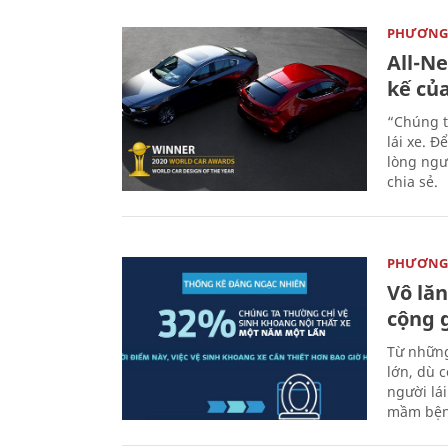
PHƯƠNG 
All-N
kế củ
“Chúng t
lái xe. Đ
lòng ngư
chia sẻ.
PHƯƠNG 
Vô lăn
cộng 
Từ những
lớn, dù c
người lá
mầm bện