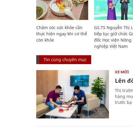
Chăm sóc sức khỏe cần
GS.TS Nguyễn Thị 
thực hiện ngay khi cơ thể
tiếp tục giữ chức 
còn khỏe
đốc Học viện Nông
nghiệp Việt Nam
Tin cùng chuyên mục
XE MỚI
Lên đờ
Thị trườ
hàng muố
trước bạ