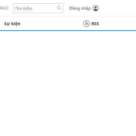
18822
Đăng nhập
Sự kiện
RSS