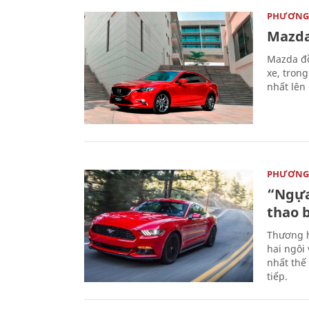
PHƯƠNG 
Mazda
Mazda đồ
xe, tron
nhất lên
PHƯƠNG 
“Ngựa
thao 
Thương h
hai ngôi
nhất thế
tiếp.