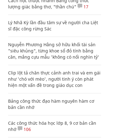
Cách học thuộc nhanh Bảng công thức
lượng giác bằng thơ, "thần chú"
17
Lý Nhã Kỳ lần đầu tâm sự về người cha Liệt
sĩ đặc công rừng Sác
Nguyễn Phương Hằng sở hữu khối tài sản
"siêu khủng", từng khoe sổ đỏ tính bằng
cân, mắng cựu mẫu 'không có nổi nghìn tỷ'
Clip lột tả chân thực cảnh anh trai và em gái
như 'chó với mèo', người tinh ý còn phát
hiện một vấn đề trong giáo dục con
Bảng công thức đạo hàm nguyên hàm cơ
bản cần nhớ
Các công thức hóa học lớp 8, 9 cơ bản cần
nhớ
106