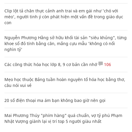
Clip lột tả chân thực cảnh anh trai và em gái như 'chó với
mèo', người tinh ý còn phát hiện một vấn đề trong giáo dục
con
Nguyễn Phương Hằng sở hữu khối tài sản "siêu khủng", từng
khoe sổ đỏ tính bằng cân, mắng cựu mẫu 'không có nổi
nghìn tỷ'
Các công thức hóa học lớp 8, 9 cơ bản cần nhớ
106
Mẹo học thuộc Bảng tuần hoàn nguyên tố hóa học bằng thơ,
câu nói vui vẻ
20 số điện thoại ma ám bạn không bao giờ nên gọi
Mai Phương Thúy "phím hàng" quá chuẩn, vợ tỷ phú Phạm
Nhật Vượng giành lại vị trí top 5 người giàu nhất