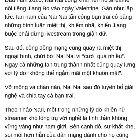
Đầu năm 2020, Nai Nai công khai hẹn hò streamer
nổi tiếng Jiang Bo vào ngày Valentine. Gần như lập
tức, fan nam của Nai Nai tấn công bạn trai cô bằng
những bình luận miệt thị, khiếm nhã, khiến Jiang
buộc phải dừng livestream trong giận dữ.
Sau đó, cộng đồng mạng cũng quay ra miệt thị
ngoại hình, chửi bới Nai Nai vì “cười quá nhiều”.
Ngay cả những fan trung thành nhất cũng quay lưng
với lý do “không thể ngắm mãi một khuôn mặt”.
Vỡ mộng và chán nản, Nai Nai sau đó tuyên bố giải
nghệ và chia tay cả bạn trai.
Theo Thảo Nari, một trong những lý do khiến nữ
streamer khó lòng trụ với nghề là tinh thần không
vững vàng như nam giới. Bên cạnh đó, sự khắt khe,
soi mói hơn hẳn của dân mạng dành cho họ cũng