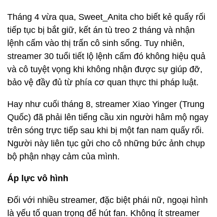
Tháng 4 vừa qua, Sweet_Anita cho biết kẻ quấy rối
tiếp tục bị bắt giữ, kết án tù treo 2 tháng và nhận
lệnh cấm vào thị trấn cô sinh sống. Tuy nhiên,
streamer 30 tuổi tiết lộ lệnh cấm đó không hiệu quả
và cô tuyệt vọng khi không nhận được sự giúp đỡ,
bảo vệ đầy đủ từ phía cơ quan thực thi pháp luật.
Hay như cuối tháng 8, streamer Xiao Yinger (Trung
Quốc) đã phải lên tiếng cầu xin người hâm mộ ngay
trên sóng trực tiếp sau khi bị một fan nam quấy rối.
Người này liên tục gửi cho cô những bức ảnh chụp
bộ phận nhạy cảm của mình.
Áp lực vô hình
Đối với nhiều streamer, đặc biệt phái nữ, ngoại hình
là yếu tố quan trọng để hút fan. Không ít streamer