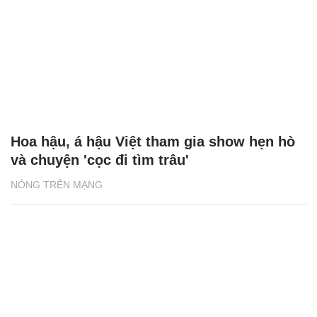
Hoa hậu, á hậu Việt tham gia show hẹn hò
và chuyện 'cọc đi tìm trâu'
NÓNG TRÊN MẠNG