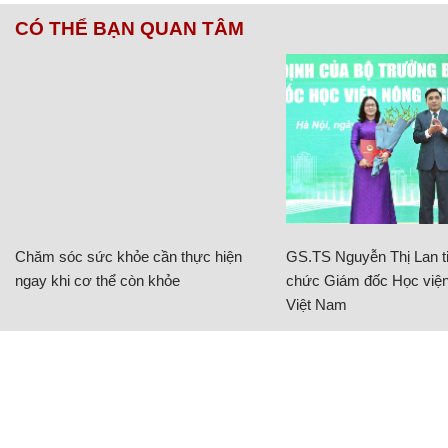
CÓ THỂ BẠN QUAN TÂM
Chăm sóc sức khỏe cần thực hiện
GS.TS Nguyễn Thị Lan ti
ngay khi cơ thể còn khỏe
chức Giám đốc Học viện
Việt Nam