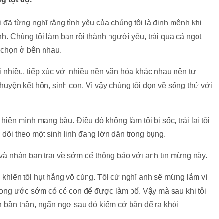
 đã từng nghĩ rằng tình yêu của chúng tôi là định mệnh khi
ình. Chúng tôi làm bạn rồi thành người yêu, trải qua cả ngọt
a chọn ở bên nhau.
 nhiều, tiếp xúc với nhiều nền văn hóa khác nhau nên tư
huyện kết hôn, sinh con. Vì vậy chúng tôi dọn về sống thử với
 hiện mình mang bầu. Điều đó không làm tôi bị sốc, trái lại tôi
õi theo một sinh linh đang lớn dần trong bụng.
 và nhắn bạn trai về sớm để thông báo với anh tin mừng này.
ộ khiến tôi hụt hẫng vô cùng. Tôi cứ nghĩ anh sẽ mừng lắm vì
i mong ước sớm có có con để được làm bố. Vậy mà sau khi tôi
nh bần thần, ngẩn ngơ sau đó kiếm cớ bận để ra khỏi