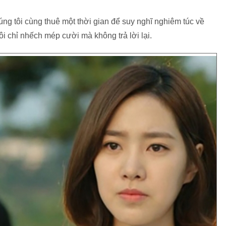
ng tôi cùng thuê một thời gian để suy nghĩ nghiêm túc về
ôi chỉ nhếch mép cười mà không trả lời lại.