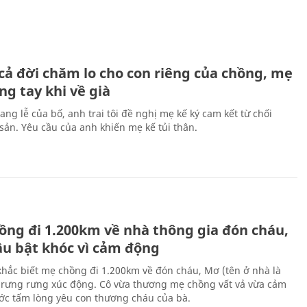
H
cả đời chăm lo cho con riêng của chồng, mẹ
ng tay khi về già
ang lễ của bố, anh trai tôi đề nghị mẹ kế ký cam kết từ chối
 sản. Yêu cầu của anh khiến mẹ kế tủi thân.
H
ồng đi 1.200km về nhà thông gia đón cháu,
âu bật khóc vì cảm động
hắc biết mẹ chồng đi 1.200km về đón cháu, Mơ (tên ở nhà là
rưng rưng xúc động. Cô vừa thương mẹ chồng vất vả vừa cảm
ớc tấm lòng yêu con thương cháu của bà.