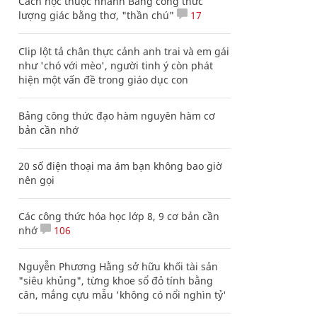
Cách học thuộc nhanh Bảng công thức
lượng giác bằng thơ, "thần chú"
17
Clip lột tả chân thực cảnh anh trai và em gái
như 'chó với mèo', người tinh ý còn phát
hiện một vấn đề trong giáo dục con
Bảng công thức đạo hàm nguyên hàm cơ
bản cần nhớ
20 số điện thoại ma ám bạn không bao giờ
nên gọi
Các công thức hóa học lớp 8, 9 cơ bản cần
nhớ
106
Nguyễn Phương Hằng sở hữu khối tài sản
"siêu khủng", từng khoe sổ đỏ tính bằng
cân, mắng cựu mẫu 'không có nổi nghìn tỷ'