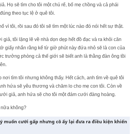
iả. Họ sẽ tìm cho tôi một chú rể, bố mẹ chồng và cả phái
đúng theo tục lệ ở quê tôi.
vì tôi, rồi sau đó tôi sẽ tìm một lúc nào đó nói hết sự thật.
giả, tôi lặng lẽ về nhà dọn dẹp hết đồ đạc và ra khỏi căn
 tờ giấy nhắn rằng kể từ giờ phút này đứa nhỏ sẽ là con của
ức trưởng phòng cả thế giới sẽ biết anh là thằng đàn ông tồi
iên.
 nơi tìm tôi nhưng không thấy. Hết cách, anh tìm về quê tôi
y anh hứa sẽ yêu thương và chăm lo cho mẹ con tôi. Còn về
ưới giả, anh hứa sẽ cho tôi một đám cưới đàng hoàng.
n nữa không?
tỏ ý muốn cưới gấp nhưng cô ấy lại đưa ra điều kiện khiến