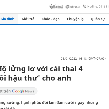
Hotline: 09161
Gia đình
Giới trẻ
Khỏe - đẹp
Chuyện lạ
Quân sự
08/01/2022 08:18 (GMT+07:00)
ộ lửng lơ với cái thai 4
tối hậu thư' cho anh
sẽ sung sướng, hạnh phúc đòi làm đám cưới ngay nhưng
g tột độ.