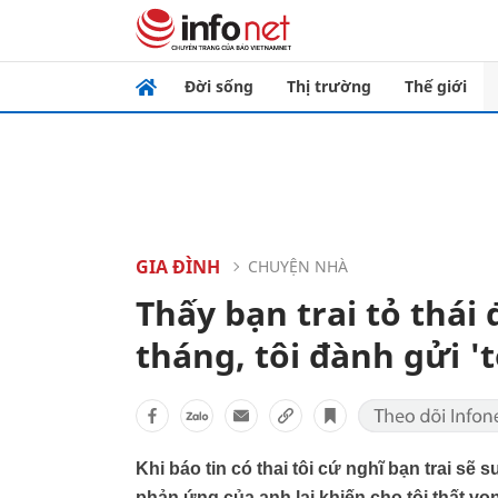
Đời sống
Thị trường
Thế giới
GIA ĐÌNH
CHUYỆN NHÀ
Thấy bạn trai tỏ thái đ
tháng, tôi đành gửi '
Khi báo tin có thai tôi cứ nghĩ bạn trai 
phản ứng của anh lại khiến cho tôi thất vọn