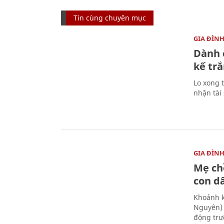
Tin cùng chuyên mục
GIA ĐÌN
Dành 
kế trắ
Lo xong t
nhận tài
GIA ĐÌN
Mẹ ch
con d
Khoảnh k
Nguyên) 
động trư