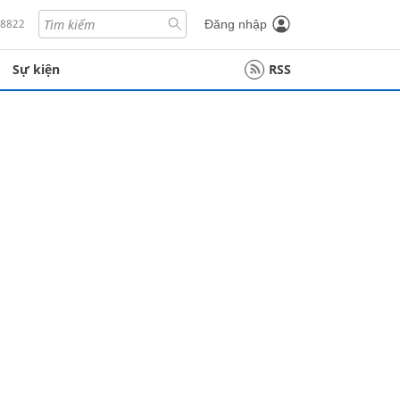
18822
Đăng nhập
Sự kiện
RSS