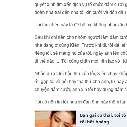
quyết định tìm đến dịch vụ tổ chức đám cưới g
đoàn nhà trai đến nhà tôi xin cưới và đón dâu 
Tôi làm điều này là để bố mẹ không phải xấu hổ 
Sau khi chi tiền cho nhóm người làm đám cưới 
nhà đang ở cùng Kiên. Trước khi đi, tôi để lại
riêng tôi, sẽ mang họ của tôi, ngày anh lên ch
tệ thế nào.... Tôi cũng chặn mọi liên lạc với K
Nhận được tối hậu thư của tôi, Kiên chạy khắp
rồi gặp tôi và nói hãy tha thứ cho anh, từ na
chuyện đám cưới, anh xin tôi hãy dừng đám c
Tôi có nên tin lời người đàn ông này thêm lầ
Bạn gái có thai, tôi 
tôi hốt hoảng