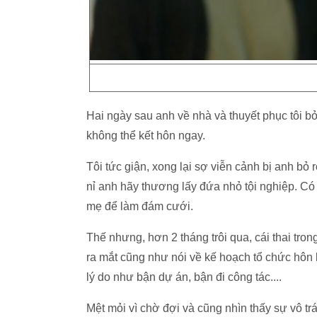
Hai ngày sau anh về nhà và thuyết phục tôi bỏ
không thể kết hôn ngay.
Tôi tức giận, xong lại sợ viễn cảnh bị anh bỏ rơ
nỉ anh hãy thương lấy đứa nhỏ tội nghiệp. Có 
mẹ để làm đám cưới.
Thế nhưng, hơn 2 tháng trôi qua, cái thai tro
ra mắt cũng như nói về kế hoạch tổ chức hôn l
lý do như bận dự án, bận đi công tác....
Mệt mỏi vì chờ đợi và cũng nhìn thấy sự vô tr