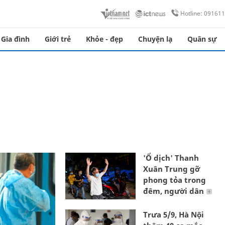
Hotline: 09161
Gia đình
Giới trẻ
Khỏe - đẹp
Chuyện lạ
Quân sự
'Ổ dịch' Thanh
Xuân Trung gỡ
phong tỏa trong
đêm, người dân
Trưa 5/9, Hà Nội