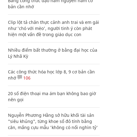
Bảng công thức đạo hàm nguyên hàm cơ
bản cần nhớ
Clip lột tả chân thực cảnh anh trai và em gái
như 'chó với mèo', người tinh ý còn phát
hiện một vấn đề trong giáo dục con
Nhiều điểm bất thường ở bằng đại học của
Lý Nhã Kỳ
Các công thức hóa học lớp 8, 9 cơ bản cần
nhớ
106
20 số điện thoại ma ám bạn không bao giờ
nên gọi
Nguyễn Phương Hằng sở hữu khối tài sản
"siêu khủng", từng khoe sổ đỏ tính bằng
cân, mắng cựu mẫu 'không có nổi nghìn tỷ'