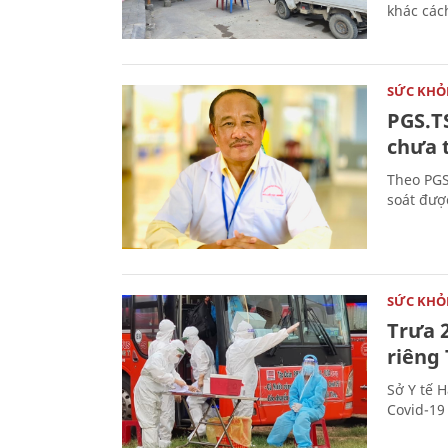
khác cách
SỨC KHỎ
PGS.T
chưa 
Theo PGS
soát đượ
SỨC KHỎ
Trưa 
riêng
Sở Y tế 
Covid-19 