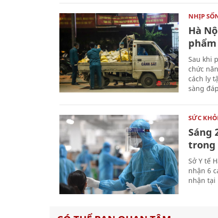
NHỊP SỐ
Hà Nội
phẩm 
Sau khi 
chức năn
cách ly 
sàng đáp
SỨC KHỎ
Sáng 
trong 
Sở Y tế 
nhận 6 c
nhận tại 