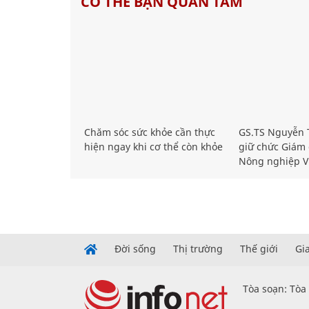
CÓ THỂ BẠN QUAN TÂM
Chăm sóc sức khỏe cần thực
GS.TS Nguyễn T
hiện ngay khi cơ thể còn khỏe
giữ chức Giám 
Nông nghiệp V
Đời sống
Thị trường
Thế giới
Gi
Tòa soạn: Tòa