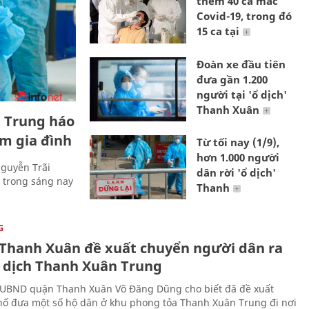
thêm 40 ca mắc
Covid-19, trong đó
15 ca tại
Đoàn xe đầu tiên
đưa gần 1.200
người tại 'ổ dịch'
Thanh Xuân
 Trung háo
m gia đình
Từ tối nay (1/9),
hơn 1.000 người
Nguyễn Trãi
dân rời 'ổ dịch'
 trong sáng nay
Thanh
G
Thanh Xuân đề xuất chuyển người dân ra
ổ dịch Thanh Xuân Trung
 UBND quận Thanh Xuân Võ Đăng Dũng cho biết đã đề xuất
ố đưa một số hộ dân ở khu phong tỏa Thanh Xuân Trung đi nơi