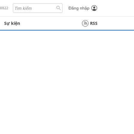
18822
Đăng nhập
Sự kiện
RSS