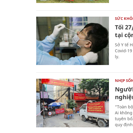
SỨC KHỎ
Tối 27
tại c
Sở Y tế 
Covid-19
ly.
NHỊP SỐ
Người
nghiệ
“Toàn bộ
Ai không 
tuyên bố
quy định