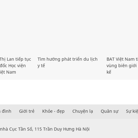
hị Lan tiếp tục
Tìm hướng phát triển du lịch
BAT Việt Nam t
đốc Học viện
y tế
vùng biên giới 
iệt Nam
kế
a đình
Giới trẻ
Khỏe - đẹp
Chuyện lạ
Quân sự
Sự ki
 nhà Cục Tần Số, 115 Trần Duy Hưng Hà Nội