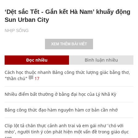
‘Dệt sắc Tết - Gắn kết Hà Nam’ khuấy động
Sun Urban City
NHỊP SỐNG
XEM THÊM BÀI VIẾT
Đọc nhiều
Bình luận nhiều
Cách học thuộc nhanh Bảng công thức lượng giác bằng thơ,
"thần chú"
17
Nhiều điểm bất thường ở bằng đại học của Lý Nhã Kỳ
Bảng công thức đạo hàm nguyên hàm cơ bản cần nhớ
Clip lột tả chân thực cảnh anh trai và em gái như 'chó với
mèo', người tinh ý còn phát hiện một vấn đề trong giáo dục
con