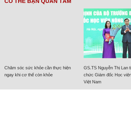
CÓ THỂ BẠN QUAN TÂM
Chăm sóc sức khỏe cần thực hiện
GS.TS Nguyễn Thị Lan ti
ngay khi cơ thể còn khỏe
chức Giám đốc Học viện
Việt Nam