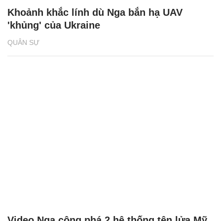
Khoảnh khắc lính dù Nga bắn hạ UAV
'khủng' của Ukraine
QUÂN SỰ
Video Nga công phá 2 hệ thống tên lửa Mỹ