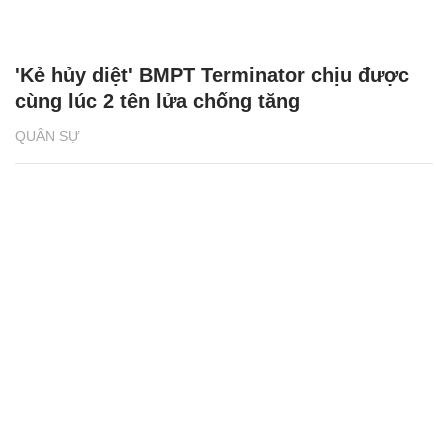
'Kẻ hủy diệt' BMPT Terminator chịu được
cùng lúc 2 tên lửa chống tăng
QUÂN SỰ