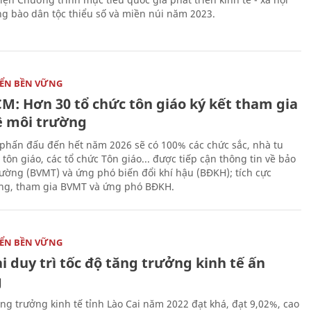
g bào dân tộc thiểu số và miền núi năm 2023.
IỂN BỀN VỮNG
CM: Hơn 30 tổ chức tôn giáo ký kết tham gia
ệ môi trường
phấn đấu đến hết năm 2026 sẽ có 100% các chức sắc, nhà tu
tôn giáo, các tổ chức Tôn giáo... được tiếp cận thông tin về bảo
rường (BVMT) và ứng phó biến đổi khí hậu (BĐKH); tích cực
g, tham gia BVMT và ứng phó BĐKH.
IỂN BỀN VỮNG
i duy trì tốc độ tăng trưởng kinh tế ấn
g
ăng trưởng kinh tế tỉnh Lào Cai năm 2022 đạt khá, đạt 9,02%, cao