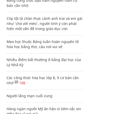
Bảng công thức đạo hàm nguyên hàm cơ
bản cần nhớ
Clip lột tả chân thực cảnh anh trai và em gái
như 'chó với mèo', người tinh ý còn phát
hiện một vấn đề trong giáo dục con
Mẹo học thuộc Bảng tuần hoàn nguyên tố
hóa học bằng thơ, câu nói vui vẻ
Nhiều điểm bất thường ở bằng đại học của
Lý Nhã Kỳ
Các công thức hóa học lớp 8, 9 cơ bản cần
nhớ
106
Người lãng mạn cuối cùng
Hàng ngàn người Mỹ ân hận vì tiêm vắc xin
HPV: Bác sĩ nói gì?