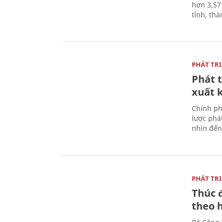
hơn 3,57
tỉnh, th
PHÁT TR
Phát t
xuất 
Chính ph
lược phá
nhìn đến
PHÁT TR
Thúc 
theo 