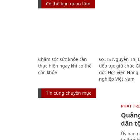
Có thể bạn quan tâm
Chăm sóc sức khỏe cần
GS.TS Nguyễn Thị 
thực hiện ngay khi cơ thể
tiếp tục giữ chức 
còn khỏe
đốc Học viện Nông
nghiệp Việt Nam
Tin cùng chuyên mục
PHÁT TR
Quảng
dân tộ
Ủy ban n
tư thực h