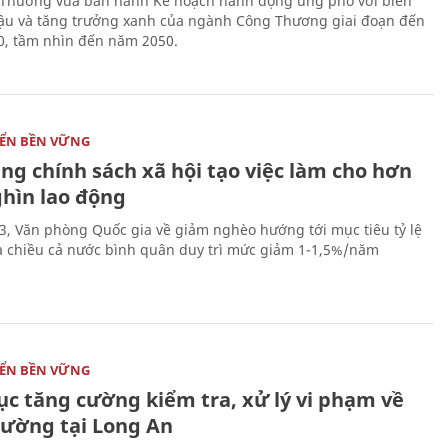
Thương vừa ban hành Kế hoạch hành động ứng phó với biến
hậu và tăng trưởng xanh của ngành Công Thương giai đoạn đến
, tầm nhìn đến năm 2050.
IỂN BỀN VỮNG
ng chính sách xã hội tạo việc làm cho hơn
ghìn lao động
, Văn phòng Quốc gia về giảm nghèo hướng tới mục tiêu tỷ lệ
 chiều cả nước bình quân duy trì mức giảm 1-1,5%/năm
IỂN BỀN VỮNG
ục tăng cường kiểm tra, xử lý vi phạm về
rường tại Long An