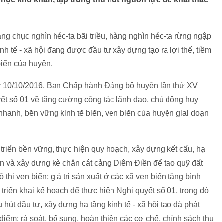
g chục nghìn héc-ta bãi triều, hàng nghìn héc-ta rừng ngập
nh tế - xã hội đang được đầu tư xây dựng tạo ra lợi thế, tiềm
biển của huyện.
gày 10/10/2016, Ban Chấp hành Đảng bộ huyện lần thứ XV
ết số 01 về tăng cường công tác lãnh đạo, chủ động huy
nhanh, bền vững kinh tế biển, ven biển của huyện giai đoạn
 triển bền vững, thực hiện quy hoạch, xây dựng kết cấu, hạ
iển và xây dựng kè chắn cát cảng Diêm Điền để tạo quỹ đất
 thị ven biển; giá trị sản xuất ở các xã ven biển tăng bình
iển khai kế hoạch để thực hiện Nghị quyết số 01, trong đó
u hút đầu tư, xây dựng hạ tầng kinh tế - xã hội tạo đà phát
g điểm; rà soát, bổ sung, hoàn thiện các cơ chế, chính sách thu