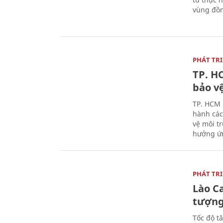
vùng đồn
PHÁT TR
TP. H
bảo v
TP. HCM 
hành các 
vệ môi t
hưởng ứn
PHÁT TR
Lào Ca
tượn
Tốc độ t