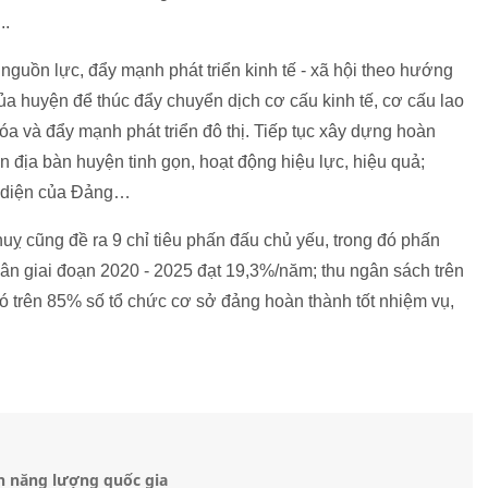
...
i nguồn lực, đẩy mạnh phát triển kinh tế - xã hội theo hướng
của huyện để thúc đẩy chuyển dịch cơ cấu kinh tế, cơ cấu lao
a và đẩy mạnh phát triển đô thị. Tiếp tục xây dựng hoàn
ên địa bàn huyện tinh gọn, hoạt động hiệu lực, hiệu quả;
àn diện của Đảng…
ỵ cũng đề ra 9 chỉ tiêu phấn đấu chủ yếu, trong đó phấn
quân giai đoạn 2020 - 2025 đạt 19,3%/năm; thu ngân sách trên
 trên 85% số tổ chức cơ sở đảng hoàn thành tốt nhiệm vụ,
n năng lượng quốc gia