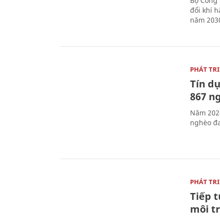
Bộ Công 
đổi khí 
năm 2030
PHÁT TR
Tín dụ
867 n
Năm 2023
nghèo đa
PHÁT TR
Tiếp t
môi t