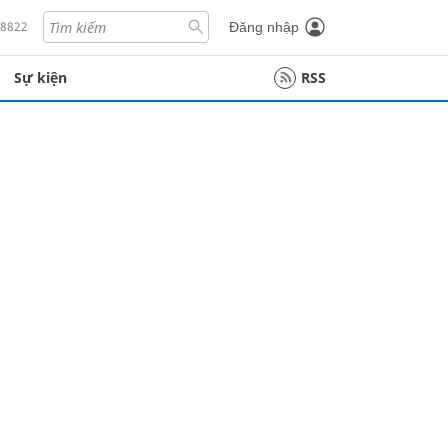
18822
Đăng nhập
Sự kiện
RSS