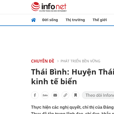
Đời sống
Thị trường
Thế giới
CHUYÊN ĐỀ
PHÁT TRIỂN BỀN VỮNG
Thái Bình: Huyện Thá
kinh tế biển
Thực hiện các nghị quyết, chỉ thị của Đả
Thụy đã tập trung lãnh đạo, chỉ đạo, khắc 