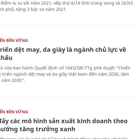
 điểm % so với năm 2021; xếp thứ 4/14 tỉnh trong vùng và 26/63
ành phố, tăng 3 bậc so năm 2021.
IỂN BỀN VỮNG
riển dệt may, da giày là ngành chủ lực về
khẩu
ủ vừa ban hành Quyết định số 1643/QĐ-TTg phê duyệt “Chiến
t triển ngành dệt may và da giầy Việt Nam đến năm 2030, tầm
 năm 2035”.
IỂN BỀN VỮNG
đẩy các mô hình sản xuất kinh doanh theo
hướng tăng trưởng xanh