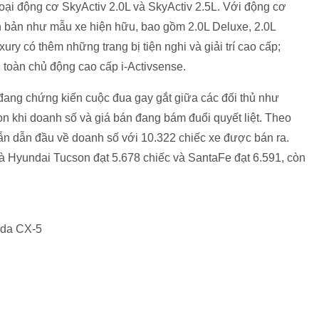
ại động cơ SkyActiv 2.0L và SkyActiv 2.5L. Với động cơ
ên bản như mẫu xe hiện hữu, bao gồm 2.0L Deluxe, 2.0L
ry có thêm những trang bị tiện nghi và giải trí cao cấp;
 toàn chủ động cao cấp i-Activsense.
đang chứng kiến cuộc đua gay gắt giữa các đối thủ như
khi doanh số và giá bán đang bám đuổi quyết liệt. Theo
n dẫn đầu về doanh số với 10.322 chiếc xe được bán ra.
và Hyundai Tucson đạt 5.678 chiếc và SantaFe đạt 6.591, còn
da CX-5