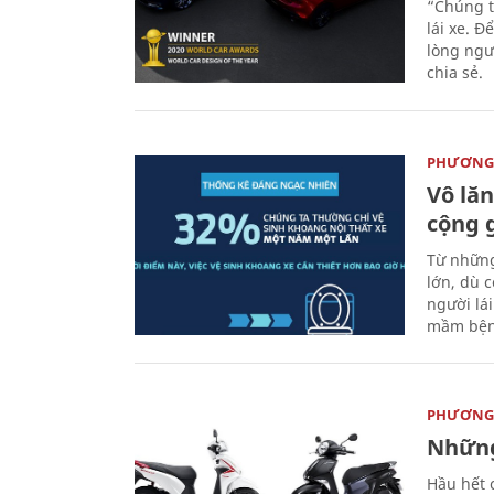
“Chúng t
lái xe. Đ
lòng ngư
chia sẻ.
PHƯƠNG 
Vô lăn
cộng 
Từ những
lớn, dù c
người lá
mầm bện
PHƯƠNG 
Những
Hầu hết 