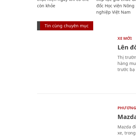
còn khỏe
đốc Học viện Nông
nghiệp Việt Nam
Tin cùng chuyên mục
XE MỚI
Lên đờ
Thị trườ
hàng muố
trước bạ
PHƯƠNG 
Mazda
Mazda đồ
xe, tron