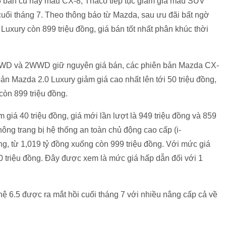
 bản cũ hay mẫu CX-8, Thaco tiếp tục giảm giá mẫu SUV
uối tháng 7. Theo thông báo từ Mazda, sau ưu đãi bất ngờ
Luxury còn 899 triệu đồng, giá bán tốt nhất phân khúc thời
.5 AWD và 2WWD giữ nguyên giá bán, các phiên bản Mazda CX-
ản Mazda 2.0 Luxury giảm giá cao nhất lên tới 50 triệu đồng,
còn 899 triệu đồng.
giá 40 triệu đồng, giá mới lần lượt là 949 triệu đồng và 859
hông trang bị hệ thống an toàn chủ động cao cấp (i-
g, từ 1,019 tỷ đồng xuống còn 999 triệu đồng. Với mức giá
 triệu đồng. Đây được xem là mức giá hấp dẫn đối với 1
 6.5 được ra mắt hồi cuối tháng 7 với nhiều nâng cấp cả về