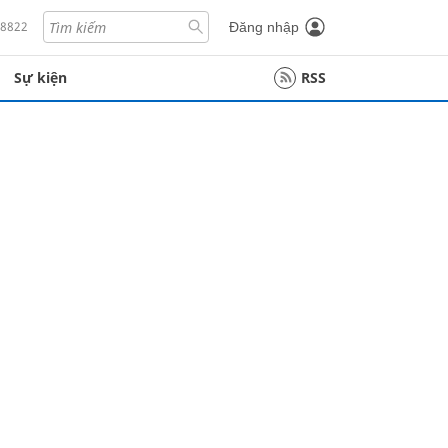
18822
Đăng nhập
Sự kiện
RSS