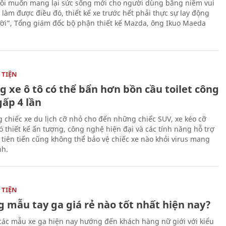
ôi muốn mang lại sức sống mới cho người dùng bằng niềm vui
ể làm được điều đó, thiết kế xe trước hết phải thực sự lay động
ời”, Tổng giám đốc bộ phận thiết kế Mazda, ông Ikuo Maeda
TIỆN
g xe ô tô có thể bẩn hơn bồn cầu toilet công
gấp 4 lần
 chiếc xe du lịch cỡ nhỏ cho đến những chiếc SUV, xe kéo cỡ
ó thiết kế ấn tượng, công nghệ hiện đại và các tính năng hỗ trợ
i tiên tiến cũng không thể bảo vệ chiếc xe nào khỏi virus mang
h.
TIỆN
 mẫu tay ga giá rẻ nào tốt nhất hiện nay?
các mẫu xe ga hiện nay hướng đến khách hàng nữ giới với kiểu