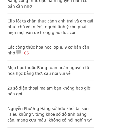
Bảng công thức đạo hàm nguyên hàm cơ
bản cần nhớ
Clip lột tả chân thực cảnh anh trai và em gái
như 'chó với mèo', người tinh ý còn phát
hiện một vấn đề trong giáo dục con
Các công thức hóa học lớp 8, 9 cơ bản cần
nhớ
106
Mẹo học thuộc Bảng tuần hoàn nguyên tố
hóa học bằng thơ, câu nói vui vẻ
20 số điện thoại ma ám bạn không bao giờ
nên gọi
Nguyễn Phương Hằng sở hữu khối tài sản
"siêu khủng", từng khoe sổ đỏ tính bằng
cân, mắng cựu mẫu 'không có nổi nghìn tỷ'