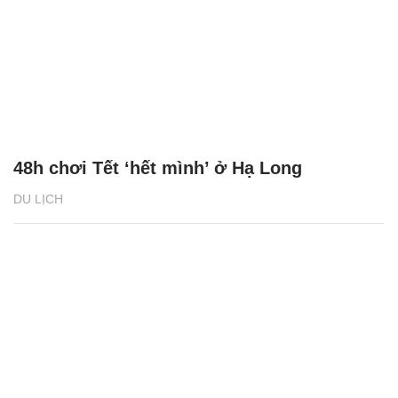
Du khách quốc tế thưởng thức hải sản
không giới hạn tại Buffet Poseidon
DU LỊCH