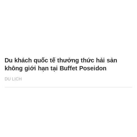
Chăm sóc sức khỏe cần thực hiện
GS.TS Nguyễn Thị Lan ti
ngay khi cơ thể còn khỏe
chức Giám đốc Học viện
Việt Nam