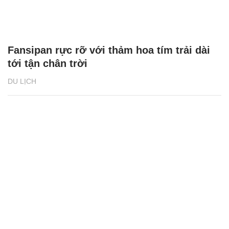
Travel Awards lần thứ 31
DU LỊCH
Fansipan rực rỡ với thảm hoa tím trải dài
tới tận chân trời