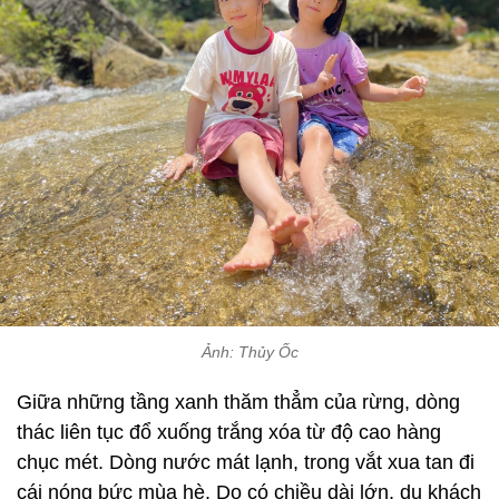
Ảnh: Thủy Ốc
Giữa những tầng xanh thăm thẳm của rừng, dòng
thác liên tục đổ xuống trắng xóa từ độ cao hàng
chục mét. Dòng nước mát lạnh, trong vắt xua tan đi
cái nóng bức mùa hè. Do có chiều dài lớn, du khách