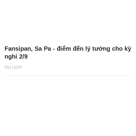
Du lịch Đà Nẵng: Khám phá Bà Nà về đêm
chỉ từ 500.000 đồng
DU LỊCH