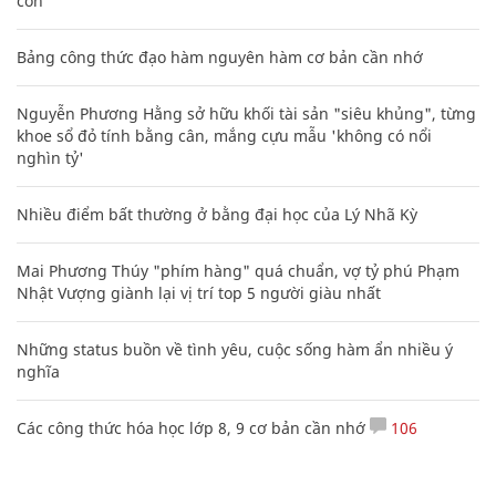
XEM THÊM BÀI VIẾT
Đọc nhiều
Bình luận nhiều
Cách học thuộc nhanh Bảng công thức lượng giác bằng thơ,
"thần chú"
17
Lý Nhã Kỳ lần đầu tâm sự về người cha Liệt sĩ đặc công rừng
Sác
Clip lột tả chân thực cảnh anh trai và em gái như 'chó với
mèo', người tinh ý còn phát hiện một vấn đề trong giáo dục
con
Bảng công thức đạo hàm nguyên hàm cơ bản cần nhớ
Nguyễn Phương Hằng sở hữu khối tài sản "siêu khủng", từng
khoe sổ đỏ tính bằng cân, mắng cựu mẫu 'không có nổi