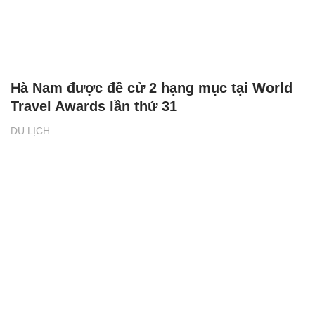
Lý do Hà Nam có cơ hội trở thành ‘Điểm
đến du lịch mới nổi hàng đầu châu Á’
DU LỊCH
Hà Nam được đề cử 2 hạng mục tại World