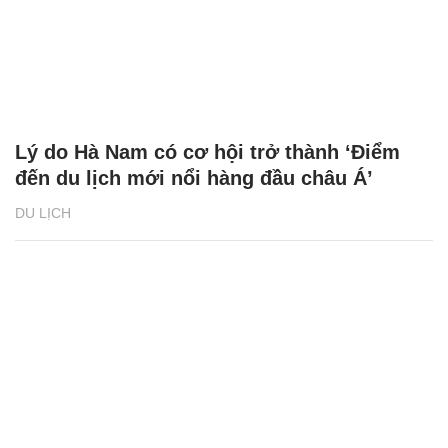
Fansipan, Sa Pa - điểm đến lý tưởng cho kỳ
nghỉ 2/9
DU LỊCH