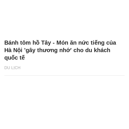
Di tích đặc biệt Tháp Bà Ponagar, điểm đến
hút khách
DU LỊCH