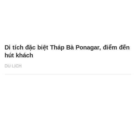
48h chơi Tết ‘hết mình’ ở Hạ Long
DU LỊCH