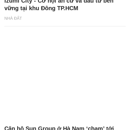
Izumi City - Cơ hội an cư và đầu tư bền
vững tại khu Đông TP.HCM
NHÀ ĐẤT
Căn hộ Sun Group ở Hà Nam ‘chạm’ tới