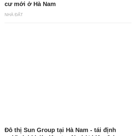
cư mới ở Hà Nam
NHÀ ĐẤT
Đô thị Sun Group tại Hà Nam - tái định