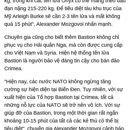
kg, trong khi các tên lửa Onyx có thể mang theo đầu
đạn nặng 215-220 kg. Để tiêu diệt tàu khu trục của
Mỹ Arleigh Burke sẽ cần 2-3 tên lửa và mất không
quá 15 phút", Alexander Mozgovoi nhấn mạnh.
Chuyên gia cũng cho biết thêm Bastion không chỉ
phục vụ cho Hải quân Nga, mà còn được cung cấp
cho Việt Nam và Syria. Hiện hệ thống tên lửa
Bastion là người bảo vệ đáng tin cậy cho bán đảo
Crimea.
"Hiện nay, các nước NATO không ngừng tăng
cường sự hiện diện tại Biển Đen. Tuy nhiên, với sự
xuất hiện của Tổ hợp Bastion tại Crimea, tất cả
những nỗ lực của NATO sẽ trở nên vô ích. Với sự
giúp đỡ của Bastion, trong một thời gian rất ngắn
khoảng 10-15 phút của tất cả các kẻ thù có thể bị
tiêu diệt", chuyên gia Alexander Mozgovoi cảnh báo.