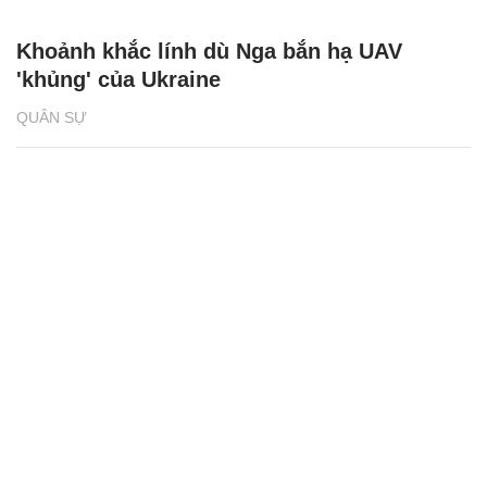
Khoảnh khắc lính dù Nga bắn hạ UAV
'khủng' của Ukraine
QUÂN SỰ