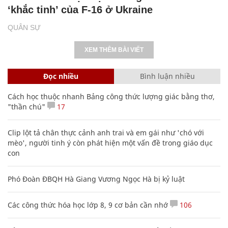
‘khắc tinh’ của F-16 ở Ukraine
QUÂN SỰ
XEM THÊM BÀI VIẾT
Đọc nhiều
Bình luận nhiều
Cách học thuộc nhanh Bảng công thức lượng giác bằng thơ,
"thần chú"
17
Clip lột tả chân thực cảnh anh trai và em gái như 'chó với
mèo', người tinh ý còn phát hiện một vấn đề trong giáo dục
con
Phó Đoàn ĐBQH Hà Giang Vương Ngọc Hà bị kỷ luật
Các công thức hóa học lớp 8, 9 cơ bản cần nhớ
106