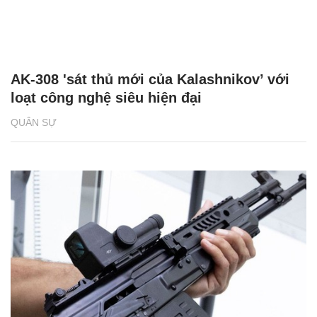
AK-308 'sát thủ mới của Kalashnikov’ với
loạt công nghệ siêu hiện đại
QUÂN SỰ