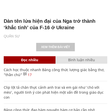
Dàn tên lửa hiện đại của Nga trở thành
‘khắc tinh’ của F-16 ở Ukraine
QUÂN SỰ
XEM THÊM BÀI VIẾT
Đọc nhiều
Bình luận nhiều
Cách học thuộc nhanh Bảng công thức lượng giác bằng thơ,
"thần chú"
17
Clip lột tả chân thực cảnh anh trai và em gái như 'chó với
mèo', người tinh ý còn phát hiện một vấn đề trong giáo dục
con
Bảng công thức đạo hàm nguyên hàm cơ bản cần nhớ