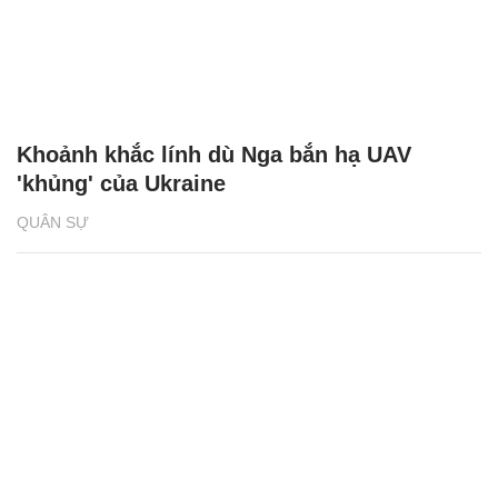
Khoảnh khắc lính dù Nga bắn hạ UAV
'khủng' của Ukraine
QUÂN SỰ