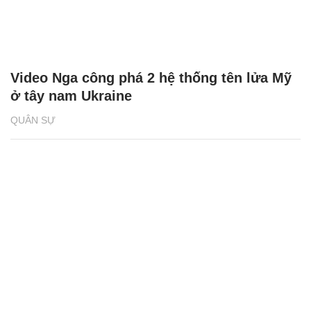
Video Nga công phá 2 hệ thống tên lửa Mỹ
ở tây nam Ukraine
QUÂN SỰ