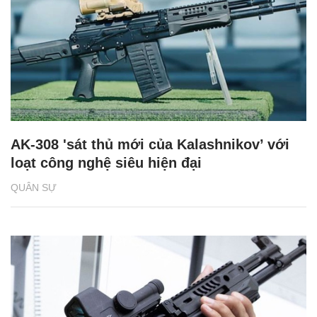
AK-308 'sát thủ mới của Kalashnikov’ với
loạt công nghệ siêu hiện đại
QUÂN SỰ