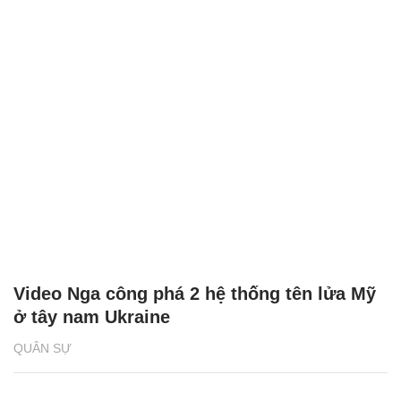
Video Nga công phá 2 hệ thống tên lửa Mỹ
ở tây nam Ukraine
QUÂN SỰ