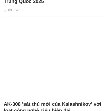
Trung Quốc 2025
QUÂN SỰ
AK-308 'sát thủ mới của Kalashnikov’ với
loạt công nghệ siêu hiện đại