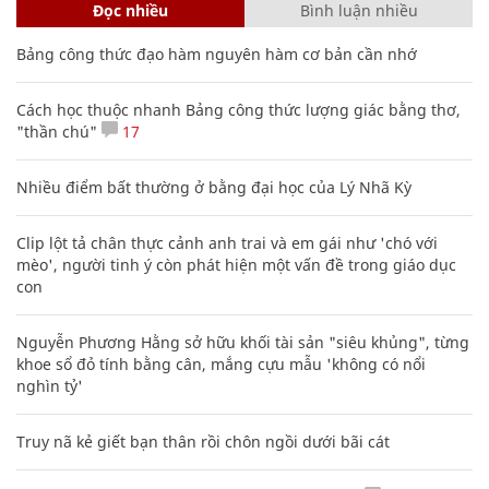
Đọc nhiều
Bình luận nhiều
Bảng công thức đạo hàm nguyên hàm cơ bản cần nhớ
Cách học thuộc nhanh Bảng công thức lượng giác bằng thơ,
"thần chú"
17
Nhiều điểm bất thường ở bằng đại học của Lý Nhã Kỳ
Clip lột tả chân thực cảnh anh trai và em gái như 'chó với
mèo', người tinh ý còn phát hiện một vấn đề trong giáo dục
con
Nguyễn Phương Hằng sở hữu khối tài sản "siêu khủng", từng
khoe sổ đỏ tính bằng cân, mắng cựu mẫu 'không có nổi
nghìn tỷ'
Truy nã kẻ giết bạn thân rồi chôn ngồi dưới bãi cát