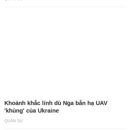
Khoảnh khắc lính dù Nga bắn hạ UAV
'khủng' của Ukraine
QUÂN SỰ