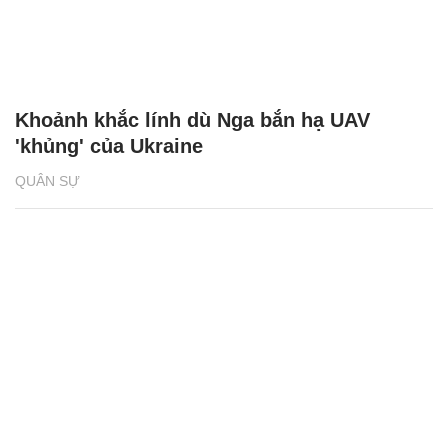
Khoảnh khắc lính dù Nga bắn hạ UAV
'khủng' của Ukraine
QUÂN SỰ