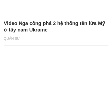
Video Nga công phá 2 hệ thống tên lửa Mỹ
ở tây nam Ukraine
QUÂN SỰ