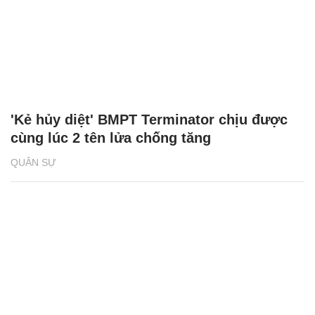
'Kẻ hủy diệt' BMPT Terminator chịu được
cùng lúc 2 tên lửa chống tăng
QUÂN SỰ