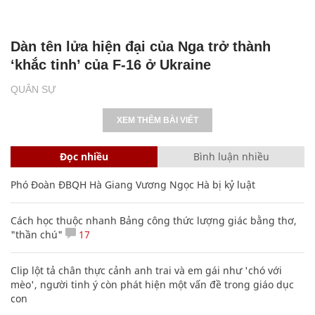
Dàn tên lửa hiện đại của Nga trở thành
‘khắc tinh’ của F-16 ở Ukraine
QUÂN SỰ
XEM THÊM BÀI VIẾT
Đọc nhiều
Bình luận nhiều
Phó Đoàn ĐBQH Hà Giang Vương Ngọc Hà bị kỷ luật
Cách học thuộc nhanh Bảng công thức lượng giác bằng thơ,
"thần chú"
17
Clip lột tả chân thực cảnh anh trai và em gái như 'chó với
mèo', người tinh ý còn phát hiện một vấn đề trong giáo dục
con