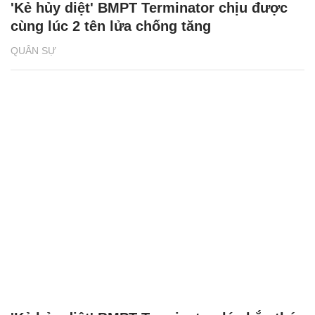
'Kẻ hủy diệt' BMPT Terminator chịu được
cùng lúc 2 tên lửa chống tăng
QUÂN SỰ