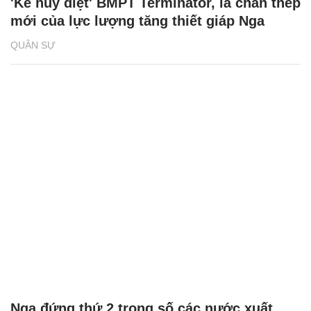
'Kẻ hủy diệt' BMPT Terminator, lá chắn thép
mới của lực lượng tăng thiết giáp Nga
QUÂN SỰ
Nga đứng thứ 2 trong số các nước xuất