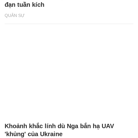
đạn tuần kích
QUÂN SỰ
Khoảnh khắc lính dù Nga bắn hạ UAV
'khủng' của Ukraine