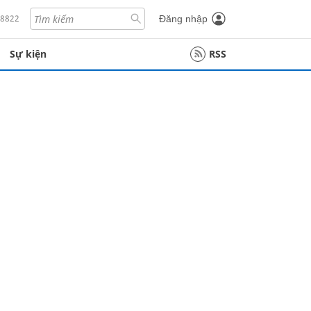
18822
Đăng nhập
Sự kiện
RSS