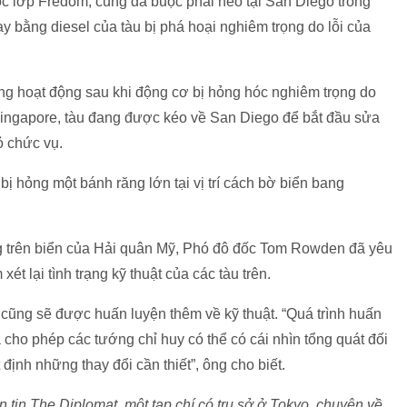
c lớp Fredom, cũng đã buộc phải neo tại San Diego trong
y bằng diesel của tàu bị phá hoại nghiêm trọng do lỗi của
ng hoạt động sau khi động cơ bị hỏng hóc nghiêm trọng do
̣i Singapore, tàu đang được kéo về San Diego để bắt đầu sửa
̉ chức vụ.
ỏng một bánh răng lớn tại vị trí cách bờ biển bang
̣ng trên biển của Hải quân Mỹ, Phó đô đốc Tom Rowden đã yêu
́t lại tình trạng kỹ thuật của các tàu trên.
̃ng sẽ được huấn luyện thêm về kỹ thuật. “Quá trình huấn
 cho phép các tướng chỉ huy có thể có cái nhìn tổng quát đối
t định những thay đổi cần thiết”, ông cho biết.
tin The Diplomat, một tạp chí có trụ sở ở Tokyo, chuyên về