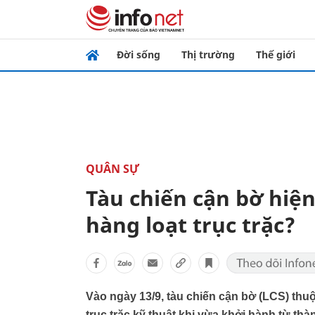
Đời sống
Thị trường
Thế giới
QUÂN SỰ
Tàu chiến cận bờ hiệ
hàng loạt trục trặc?
Vào ngày 13/9, tàu chiến cận bờ (LCS) 
trục trặc kỹ thuật khi vừa khởi hành từ