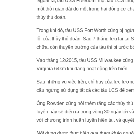
Ngoài ra, tàu USS Freedom, một tàu LCS thuộ
một thời gian dài do một trong hai động cơ chạ
thủy thủ đoàn.
Trong khi đó, tàu USS Fort Worth cũng bị ngừ
lỗi của thủy thủ đoàn. Sau 7 tháng lưu lại ta
chữa, còn thuyền trường của tàu thì bị tước bo
Vào tháng 12/2015, tàu USS Milwaukee cũng bị h
Virginia 64km khi đang hoạt động trên biển.
Sau những vụ việc trên, chỉ huy của lực lươ
cầu ngừng sử dụng tất cả các tàu LCS để xem xe
Ông Rowden cũng nói thêm rằng các thủy thủ cu
luyện này sẽ diễn ra trong vòng 30 ngày tới và
với chương trình huấn luyện hiện tại, và quyế
Nội dung được thực hiện qua tham khảo nguồn 