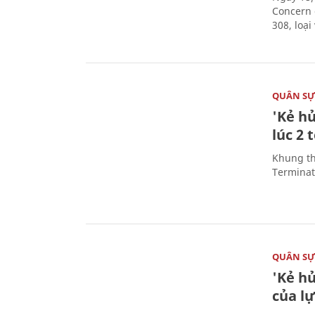
Concern 
308, loạ
QUÂN S
'Kẻ h
lúc 2 
Khung th
Terminato
QUÂN S
'Kẻ h
của l