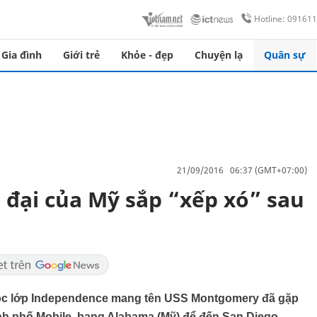
Hotline: 09161
Gia đình
Giới trẻ
Khỏe - đẹp
Chuyện lạ
Quân sự
21/09/2016 06:37 (GMT+07:00)
n đại của Mỹ sắp “xếp xó” sau
thuộc lớp Independence mang tên USS Montgomery đã gặp
 thành phố Mobile, bang Alabama (Mỹ) để đến San Diego,