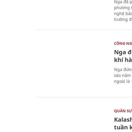
Nga đã p
phương t
nghệ bảo
trường đô
CÔNG NG
Nga đ
khí hà
Nga đứng
vào năm 
ngoài là 
QUÂN S
Kalas
tuần 