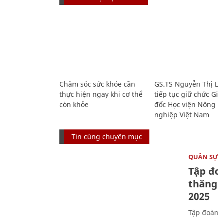
Chăm sóc sức khỏe cần
GS.TS Nguyễn Thị 
thực hiện ngay khi cơ thể
tiếp tục giữ chức 
còn khỏe
đốc Học viện Nông
nghiệp Việt Nam
Tin cùng chuyên mục
QUÂN S
Tập đo
thăng
2025
Tập đoàn