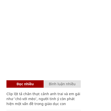
Đọc nhiều
Bình luận nhiều
Clip lột tả chân thực cảnh anh trai và em gái
như 'chó với mèo', người tinh ý còn phát
hiện một vấn đề trong giáo dục con