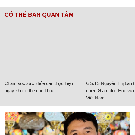
CÓ THỂ BẠN QUAN TÂM
Chăm sóc sức khỏe cần thực hiện
GS.TS Nguyễn Thị Lan ti
ngay khi cơ thể còn khỏe
chức Giám đốc Học viện
Việt Nam