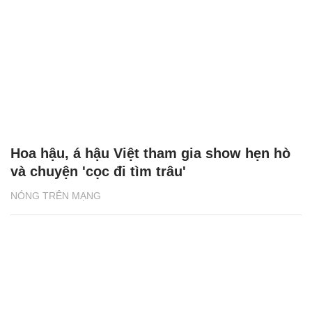
Hoa hậu, á hậu Việt tham gia show hẹn hò
và chuyện 'cọc đi tìm trâu'
NÓNG TRÊN MẠNG