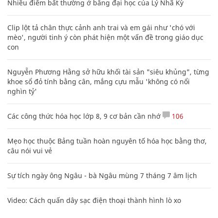
Nhiều điểm bất thường ở bằng đại học của Lý Nhã Kỳ
Clip lột tả chân thực cảnh anh trai và em gái như 'chó với
mèo', người tinh ý còn phát hiện một vấn đề trong giáo dục
con
Nguyễn Phương Hằng sở hữu khối tài sản "siêu khủng", từng
khoe sổ đỏ tính bằng cân, mắng cựu mẫu 'không có nổi
nghìn tỷ'
Các công thức hóa học lớp 8, 9 cơ bản cần nhớ
106
Mẹo học thuộc Bảng tuần hoàn nguyên tố hóa học bằng thơ,
câu nói vui vẻ
Sự tích ngày ông Ngâu - bà Ngâu mùng 7 tháng 7 âm lịch
Video: Cách quấn dây sạc điện thoại thành hình lò xo