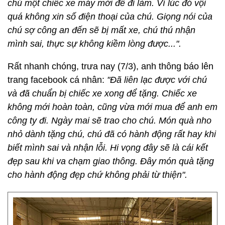
chú một chiếc xe máy mới để đi làm. Vì lúc đó vội
quá không xin số điện thoại của chú. Giọng nói của
chú sợ công an đến sẽ bị mất xe, chú thú nhận
mình sai, thực sự không kiềm lòng được...".
Rất nhanh chóng, trưa nay (7/3), anh thông báo lên
trang facebook cá nhân:
"Đã liên lạc được với chú
và đã chuẩn bị chiếc xe xong để tặng. Chiếc xe
không mới hoàn toàn, cũng vừa mới mua để anh em
công ty đi. Ngày mai sẽ trao cho chú. Món quà nho
nhỏ dành tặng chú, chú đã có hành động rất hay khi
biết mình sai và nhận lỗi. Hi vọng đây sẽ là cái kết
đẹp sau khi va chạm giao thông. Đây món quà tặng
cho hành động đẹp chứ không phải từ thiện".