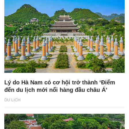
Lý do Hà Nam có cơ hội trở thành ‘Điểm
đến du lịch mới nổi hàng đầu châu Á’
DU LỊCH