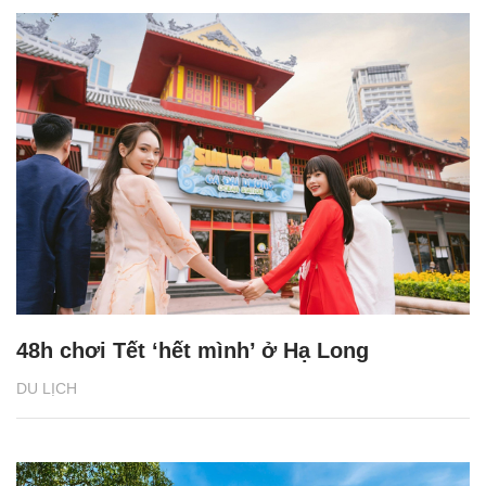
48h chơi Tết ‘hết mình’ ở Hạ Long
DU LỊCH