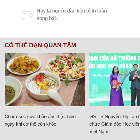
CÓ THỂ BẠN QUAN TÂM
Chăm sóc sức khỏe cần thực hiện
GS.TS Nguyễn Thị Lan ti
ngay khi cơ thể còn khỏe
chức Giám đốc Học viện
Việt Nam