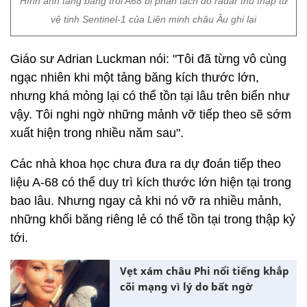
Hình ảnh tảng băng trôi A68 bị phân tách do radar thu thập từ
vệ tinh Sentinel-1 của Liên minh châu Âu ghi lại
Giáo sư Adrian Luckman nói: "Tôi đã từng vô cùng
ngạc nhiên khi một tảng băng kích thước lớn,
nhưng khá mỏng lại có thể tồn tại lâu trên biển như
vậy. Tôi nghi ngờ những mảnh vỡ tiếp theo sẽ sớm
xuất hiện trong nhiều năm sau".
Các nhà khoa học chưa đưa ra dự đoán tiếp theo
liệu A-68 có thể duy trì kích thước lớn hiện tại trong
bao lâu. Nhưng ngay cả khi nó vỡ ra nhiều mảnh,
những khối băng riêng lẻ có thể tồn tại trong thập kỷ
tới.
Vẹt xám châu Phi nổi tiếng khắp
cõi mạng vì lý do bất ngờ