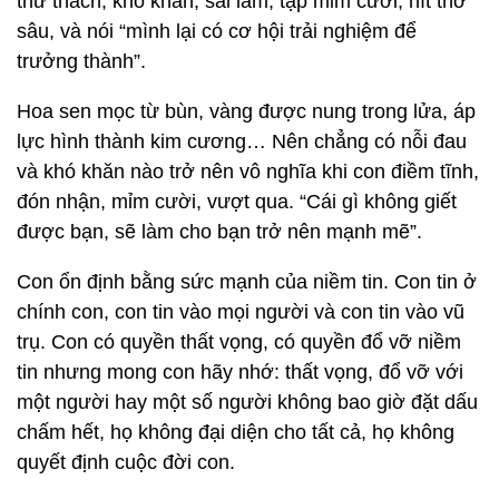
thử thách, khó khăn, sai lầm, tập mỉm cười, hít thở
sâu, và nói “mình lại có cơ hội trải nghiệm để
trưởng thành”.
Hoa sen mọc từ bùn, vàng được nung trong lửa, áp
lực hình thành kim cương… Nên chẳng có nỗi đau
và khó khăn nào trở nên vô nghĩa khi con điềm tĩnh,
đón nhận, mỉm cười, vượt qua. “Cái gì không giết
được bạn, sẽ làm cho bạn trở nên mạnh mẽ”.
Con ổn định bằng sức mạnh của niềm tin. Con tin ở
chính con, con tin vào mọi người và con tin vào vũ
trụ. Con có quyền thất vọng, có quyền đổ vỡ niềm
tin nhưng mong con hãy nhớ: thất vọng, đổ vỡ với
một người hay một số người không bao giờ đặt dấu
chấm hết, họ không đại diện cho tất cả, họ không
quyết định cuộc đời con.