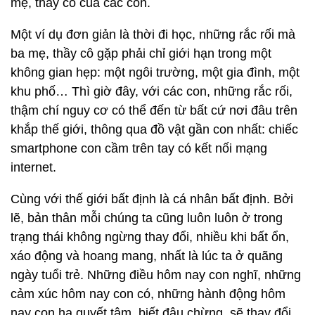
mẹ, thầy cô của các con.
Một ví dụ đơn giản là thời đi học, những rắc rối mà
ba mẹ, thầy cô gặp phải chỉ giới hạn trong một
không gian hẹp: một ngôi trường, một gia đình, một
khu phố… Thì giờ đây, với các con, những rắc rối,
thậm chí nguy cơ có thể đến từ bất cứ nơi đâu trên
khắp thế giới, thông qua đồ vật gần con nhất: chiếc
smartphone con cầm trên tay có kết nối mạng
internet.
Cùng với thế giới bất định là cá nhân bất định. Bởi
lẽ, bản thân mỗi chúng ta cũng luôn luôn ở trong
trạng thái không ngừng thay đổi, nhiều khi bất ổn,
xáo động và hoang mang, nhất là lúc ta ở quãng
ngày tuổi trẻ. Những điều hôm nay con nghĩ, những
cảm xúc hôm nay con có, những hành động hôm
nay con hạ quyết tâm, biết đâu chừng, sẽ thay đổi