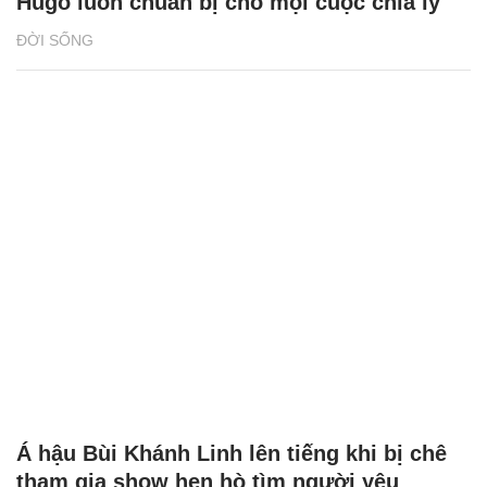
Hugo luôn chuẩn bị cho mọi cuộc chia ly
ĐỜI SỐNG
Á hậu Bùi Khánh Linh lên tiếng khi bị chê
tham gia show hẹn hò tìm người yêu