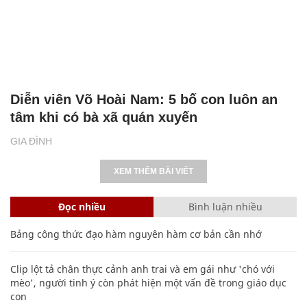
Diễn viên Võ Hoài Nam: 5 bố con luôn an
tâm khi có bà xã quán xuyến
GIA ĐÌNH
XEM THÊM BÀI VIẾT
Đọc nhiều
Bình luận nhiều
Bảng công thức đạo hàm nguyên hàm cơ bản cần nhớ
Clip lột tả chân thực cảnh anh trai và em gái như 'chó với
mèo', người tinh ý còn phát hiện một vấn đề trong giáo dục
con