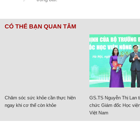
CÓ THỂ BẠN QUAN TÂM
Chăm sóc sức khỏe cần thực hiện
GS.TS Nguyễn Thị Lan ti
ngay khi cơ thể còn khỏe
chức Giám đốc Học viện
Việt Nam