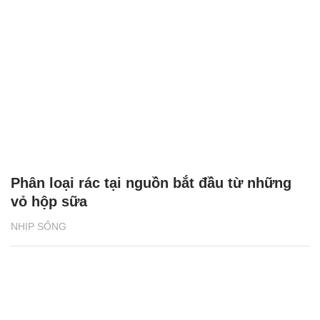
Phân loại rác tại nguồn bắt đầu từ những
vỏ hộp sữa
NHỊP SỐNG