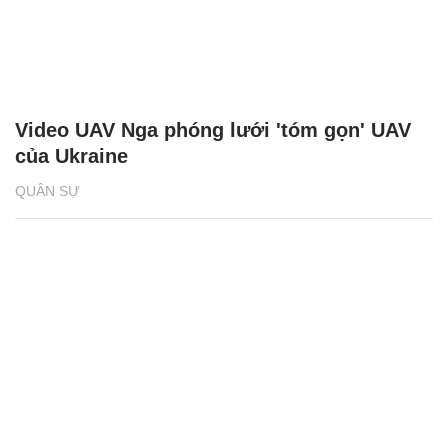
Video UAV Nga phóng lưới 'tóm gọn' UAV
của Ukraine
QUÂN SỰ