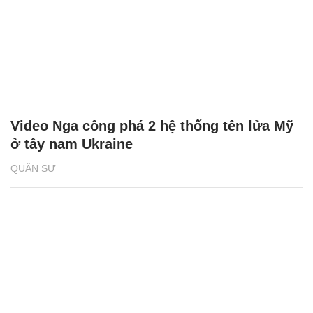
Video Nga công phá 2 hệ thống tên lửa Mỹ
ở tây nam Ukraine
QUÂN SỰ