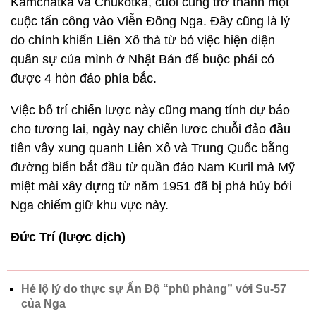
Kamchatka và Chukotka, cuối cùng trở thành một
cuộc tấn công vào Viễn Đông Nga. Đây cũng là lý
do chính khiến Liên Xô thà từ bỏ việc hiện diện
quân sự của mình ở Nhật Bản để buộc phải có
được 4 hòn đảo phía bắc.
Việc bố trí chiến lược này cũng mang tính dự báo
cho tương lai, ngày nay chiến lươc chuỗi đảo đầu
tiên vây xung quanh Liên Xô và Trung Quốc bằng
đường biển bắt đầu từ quần đảo Nam Kuril mà Mỹ
miệt mài xây dựng từ năm 1951 đã bị phá hủy bởi
Nga chiếm giữ khu vực này.
Đức Trí (lược dịch)
Hé lộ lý do thực sự Ấn Độ “phũ phàng” với Su-57
của Nga