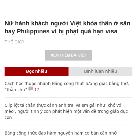
Nữ hành khách người Việt khỏa thân ở sân
bay Philippines vì bị phạt quá hạn visa
THẾ GIỚI
XEM THÊM BÀI VIẾT
Đọc nhiều
Bình luận nhiều
Cách học thuộc nhanh Bảng công thức lượng giác bằng thơ,
"thần chú"
17
Clip lột tả chân thực cảnh anh trai và em gái như 'chó với
mèo', người tinh ý còn phát hiện một vấn đề trong giáo dục
con
Bảng công thức đạo hàm nguyên hàm cơ bản cần nhớ