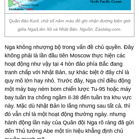
Quần đảo Kuril, chữ số năm màu đỏ ghi nhận đường biên giới
giữa Nga/Liên Xô và Nhật Bản. Nguồn: Eastday.com.
Nga không nhượng bộ trong vấn đề chủ quyền. Đây
không phải là lần đầu tiên Moscow thực hiện các
hoạt động như vậy tại 4 hòn đảo phía Bắc đang
tranh chấp với Nhật Bản, sự khác biệt ở đây chỉ là
quy mô lớn hay nhỏ. Trước đây, Nga chỉ điều động
một máy bay ném bom chiến lược Tu-95 hoặc máy
bay tuần tra chống ngầm Il-38 đến tuần tra khu vực
này. Mặc dù Nhật Bản lo lắng nhưng sau tất cả, thì
đó vẫn chỉ là một hoạt động thường ngày. nhưng
hành động lần này của Quân đội Nga rõ ràng đã gửi
đến Thủ tướng Abe một tín hiệu khẳng định chủ