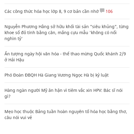
Các công thức hóa học lớp 8, 9 cơ bản cần nhớ
106
Nguyễn Phương Hằng sở hữu khối tài sản "siêu khủng", từng
khoe sổ đỏ tính bằng cân, mắng cựu mẫu 'không có nổi
nghìn tỷ'
Ấn tượng ngày hội văn hóa - thể thao mừng Quốc khánh 2/9
ở Hải Hậu
Phó Đoàn ĐBQH Hà Giang Vương Ngọc Hà bị kỷ luật
Hàng ngàn người Mỹ ân hận vì tiêm vắc xin HPV: Bác sĩ nói
gì?
Mẹo học thuộc Bảng tuần hoàn nguyên tố hóa học bằng thơ,
câu nói vui vẻ