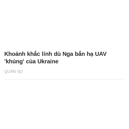
Khoảnh khắc lính dù Nga bắn hạ UAV
'khủng' của Ukraine
QUÂN SỰ