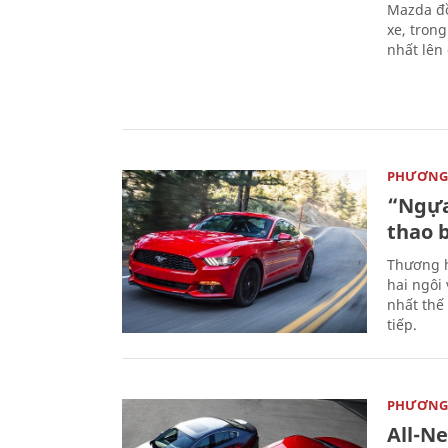
Mazda đồ
xe, tron
nhất lên
PHƯƠNG 
“Ngựa
thao 
Thương h
hai ngôi
nhất thế
tiếp.
PHƯƠNG 
All-N