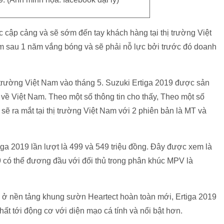
 cập cảng và sẽ sớm đến tay khách hàng tại thị trường Việt
am sau 1 năm vắng bóng và sẽ phải nỗ lực bởi trước đó doanh
ị trường Việt Nam vào tháng 5. Suzuki Ertiga 2019 được sản
 về Việt Nam. Theo một số thông tin cho thấy, Theo một số
 sẽ ra mắt tại thị trường Việt Nam với 2 phiên bản là MT và
iga 2019 lần lượt là 499 và 549 triệu đồng. Đây được xem là
9 có thể đương đầu với đối thủ trong phân khúc MPV là
" ở nền tảng khung sườn Heartect hoàn toàn mới, Ertiga 2019
thất tới động cơ với diện mạo cá tính và nổi bật hơn.