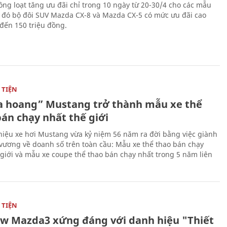
ng loạt tăng ưu đãi chỉ trong 10 ngày từ 20-30/4 cho các mẫu
g đó bộ đôi SUV Mazda CX-8 và Mazda CX-5 có mức ưu đãi cao
 đến 150 triệu đồng.
TIỆN
 hoang” Mustang trở thành mẫu xe thể
bán chạy nhất thế giới
iệu xe hơi Mustang vừa kỷ niệm 56 năm ra đời bằng việc giành
 vương về doanh số trên toàn cầu: Mẫu xe thể thao bán chạy
 giới và mẫu xe coupe thể thao bán chạy nhất trong 5 năm liên
TIỆN
ew Mazda3 xứng đáng với danh hiệu "Thiết