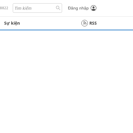
18822
Đăng nhập
Sự kiện
RSS