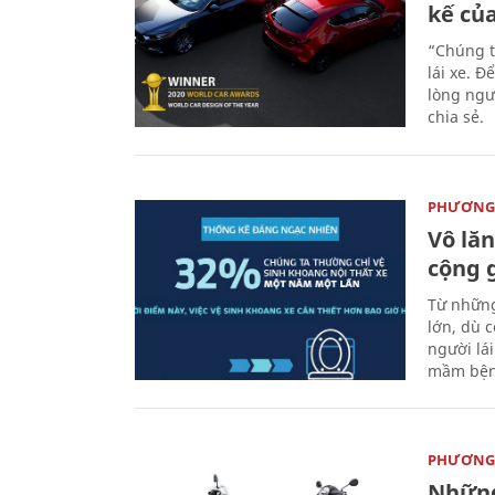
kế củ
“Chúng t
lái xe. Đ
lòng ngư
chia sẻ.
PHƯƠNG 
Vô lăn
cộng 
Từ những
lớn, dù c
người lá
mầm bện
PHƯƠNG 
Những