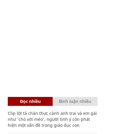
Đọc nhiều
Bình luận nhiều
Clip lột tả chân thực cảnh anh trai và em gái
như 'chó với mèo', người tinh ý còn phát
hiện một vấn đề trong giáo dục con