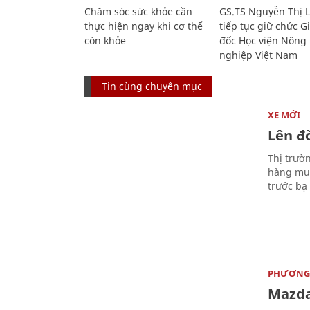
Chăm sóc sức khỏe cần
GS.TS Nguyễn Thị 
thực hiện ngay khi cơ thể
tiếp tục giữ chức 
còn khỏe
đốc Học viện Nông
nghiệp Việt Nam
Tin cùng chuyên mục
XE MỚI
Lên đờ
Thị trườ
hàng muố
trước bạ
PHƯƠNG 
Mazda