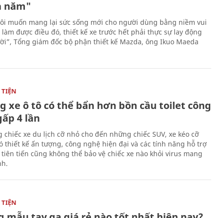
a năm"
ôi muốn mang lại sức sống mới cho người dùng bằng niềm vui
ể làm được điều đó, thiết kế xe trước hết phải thực sự lay động
ời”, Tổng giám đốc bộ phận thiết kế Mazda, ông Ikuo Maeda
TIỆN
g xe ô tô có thể bẩn hơn bồn cầu toilet công
gấp 4 lần
 chiếc xe du lịch cỡ nhỏ cho đến những chiếc SUV, xe kéo cỡ
ó thiết kế ấn tượng, công nghệ hiện đại và các tính năng hỗ trợ
i tiên tiến cũng không thể bảo vệ chiếc xe nào khỏi virus mang
h.
TIỆN
 mẫu tay ga giá rẻ nào tốt nhất hiện nay?