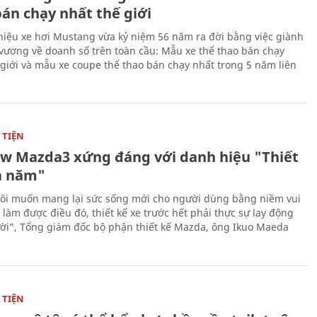
bán chạy nhất thế giới
iệu xe hơi Mustang vừa kỷ niệm 56 năm ra đời bằng việc giành
 vương về doanh số trên toàn cầu: Mẫu xe thể thao bán chạy
 giới và mẫu xe coupe thể thao bán chạy nhất trong 5 năm liên
TIỆN
ew Mazda3 xứng đáng với danh hiệu "Thiết
a năm"
ôi muốn mang lại sức sống mới cho người dùng bằng niềm vui
ể làm được điều đó, thiết kế xe trước hết phải thực sự lay động
ời”, Tổng giám đốc bộ phận thiết kế Mazda, ông Ikuo Maeda
TIỆN