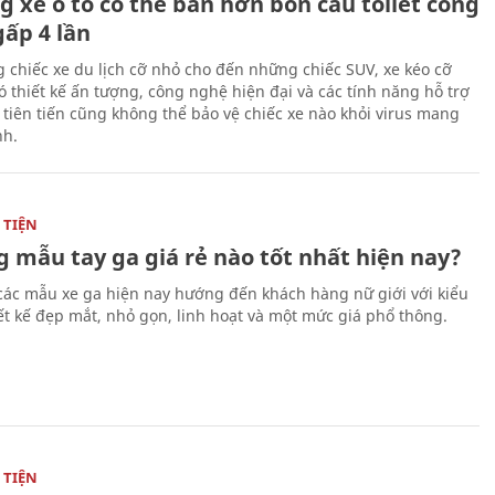
g xe ô tô có thể bẩn hơn bồn cầu toilet công
gấp 4 lần
 chiếc xe du lịch cỡ nhỏ cho đến những chiếc SUV, xe kéo cỡ
ó thiết kế ấn tượng, công nghệ hiện đại và các tính năng hỗ trợ
i tiên tiến cũng không thể bảo vệ chiếc xe nào khỏi virus mang
h.
TIỆN
 mẫu tay ga giá rẻ nào tốt nhất hiện nay?
các mẫu xe ga hiện nay hướng đến khách hàng nữ giới với kiểu
ết kế đẹp mắt, nhỏ gọn, linh hoạt và một mức giá phổ thông.
TIỆN