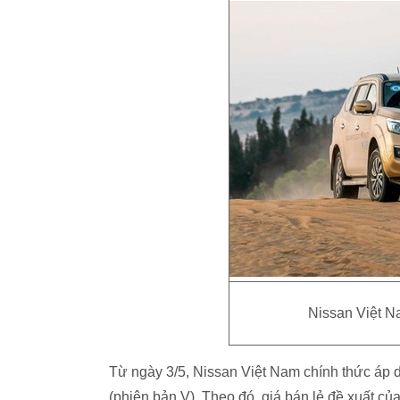
Nissan Việt Na
Từ ngày 3/5, Nissan Việt Nam chính thức áp 
(phiên bản V). Theo đó, giá bán lẻ đề xuất củ