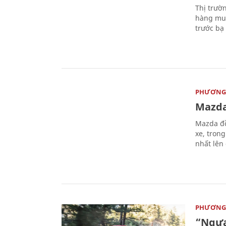
Thị trườ
hàng muố
trước bạ
PHƯƠNG 
Mazda
Mazda đồ
xe, tron
nhất lên
PHƯƠNG 
“Ngựa