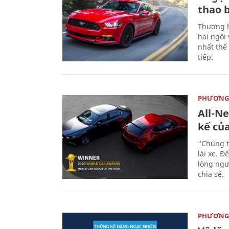
thao 
Thương h
hai ngôi
nhất thế
tiếp.
PHƯƠNG 
All-N
kế củ
“Chúng t
lái xe. Đ
lòng ngư
chia sẻ.
PHƯƠNG 