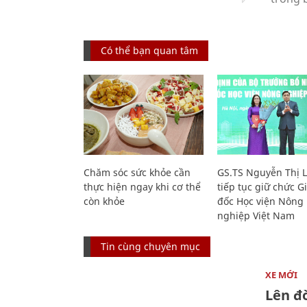
Có thể bạn quan tâm
Chăm sóc sức khỏe cần
GS.TS Nguyễn Thị 
thực hiện ngay khi cơ thể
tiếp tục giữ chức 
còn khỏe
đốc Học viện Nông
nghiệp Việt Nam
Tin cùng chuyên mục
XE MỚI
Lên đờ