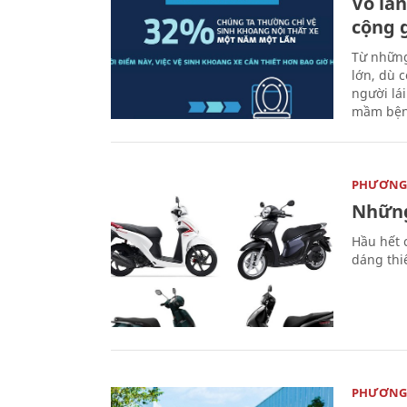
Vô lăn
cộng 
Từ những
lớn, dù c
người lá
mầm bện
PHƯƠNG 
Những
Hầu hết 
dáng thi
PHƯƠNG 