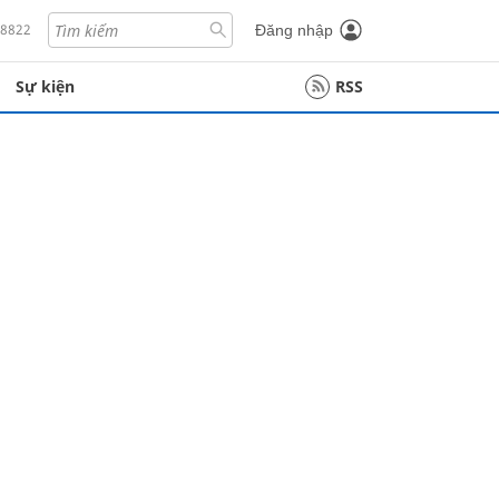
18822
Đăng nhập
Sự kiện
RSS