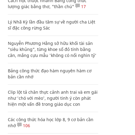
Cách học thuộc nhanh Bảng công thức
lượng giác bằng thơ, "thần chú"
17
Lý Nhã Kỳ lần đầu tâm sự về người cha Liệt
sĩ đặc công rừng Sác
Nguyễn Phương Hằng sở hữu khối tài sản
"siêu khủng", từng khoe sổ đỏ tính bằng
cân, mắng cựu mẫu 'không có nổi nghìn tỷ'
Bảng công thức đạo hàm nguyên hàm cơ
bản cần nhớ
Clip lột tả chân thực cảnh anh trai và em gái
như 'chó với mèo', người tinh ý còn phát
hiện một vấn đề trong giáo dục con
Các công thức hóa học lớp 8, 9 cơ bản cần
nhớ
106