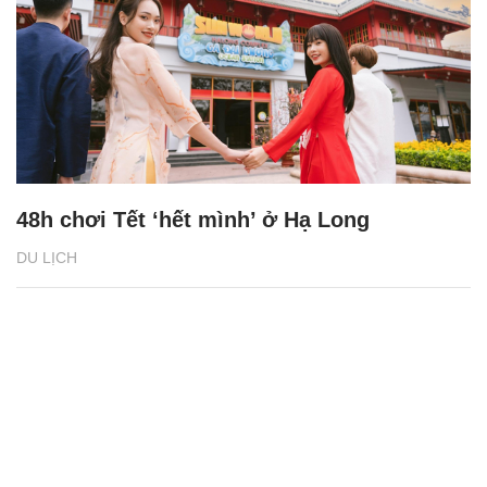
48h chơi Tết ‘hết mình’ ở Hạ Long
DU LỊCH