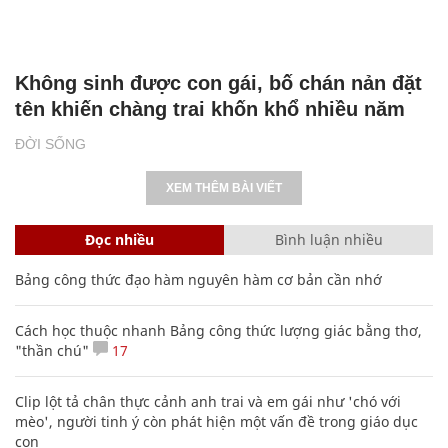
Không sinh được con gái, bố chán nản đặt
tên khiến chàng trai khốn khổ nhiều năm
ĐỜI SỐNG
XEM THÊM BÀI VIẾT
Đọc nhiều
Bình luận nhiều
Bảng công thức đạo hàm nguyên hàm cơ bản cần nhớ
Cách học thuộc nhanh Bảng công thức lượng giác bằng thơ,
"thần chú"
17
Clip lột tả chân thực cảnh anh trai và em gái như 'chó với
mèo', người tinh ý còn phát hiện một vấn đề trong giáo dục
con