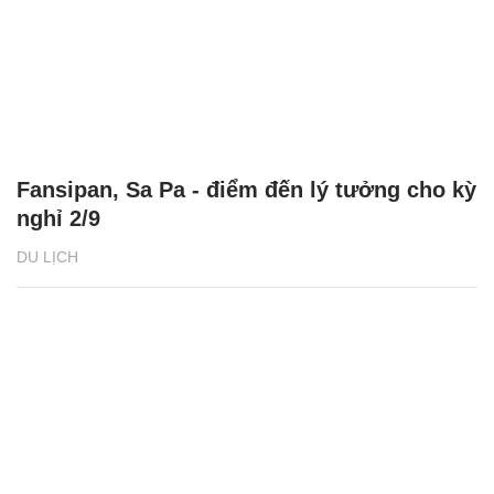
Fansipan, Sa Pa - điểm đến lý tưởng cho kỳ
nghỉ 2/9
DU LỊCH