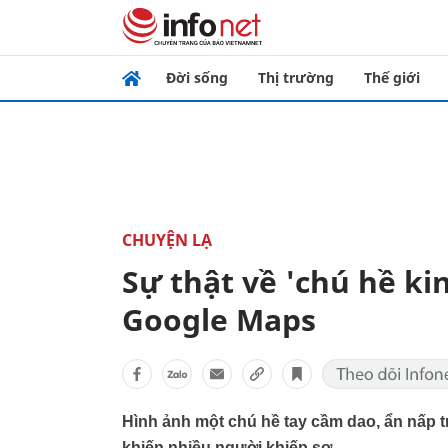
Đời sống
Thị trường
Thế giới
CHUYỆN LẠ
Sự thật về 'chú hề ki
Google Maps
Hình ảnh một chú hề tay cầm dao, ẩn nấp 
khiến nhiều người khiếp sợ.