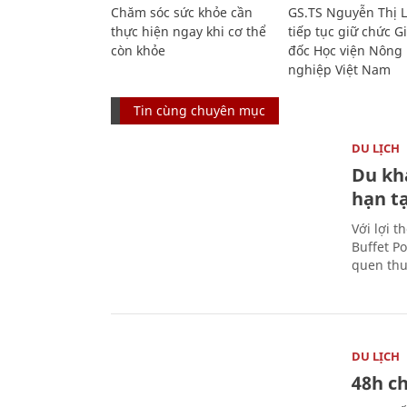
Chăm sóc sức khỏe cần
GS.TS Nguyễn Thị 
thực hiện ngay khi cơ thể
tiếp tục giữ chức 
còn khỏe
đốc Học viện Nông
nghiệp Việt Nam
Tin cùng chuyên mục
DU LỊCH
Du kh
hạn t
Với lợi t
Buffet P
quen thu
DU LỊCH
48h ch