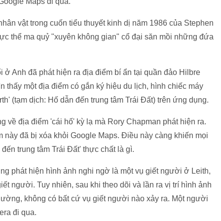
 Google Maps đi qua.
hân vật trong cuốn tiểu thuyết kinh dị năm 1986 của Stephen
 thực thể ma quỷ "xuyên không gian" cổ đại săn mồi những đứa
ở Anh đã phát hiện ra địa điểm bí ẩn tại quần đảo Hilbre
thấy một địa điểm có gắn ký hiệu du lịch, hình chiếc máy
Earth' (tạm dịch: Hố dẫn đến trung tâm Trái Đất) trên ứng dụng.
ng về địa điểm 'cái hố' kỳ lạ mà Rory Chapman phát hiện ra.
iểm này đã bị xóa khỏi Google Maps. Điều này càng khiến mọi
đến trung tâm Trái Đất' thực chất là gì.
 phát hiện hình ảnh nghi ngờ là một vụ giết người ở Leith,
t người. Tuy nhiên, sau khi theo dõi và lần ra vị trí hình ảnh
thường, không có bất cứ vụ giết người nào xảy ra. Một người
era đi qua.