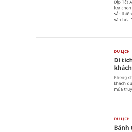
Dịp Tết 
lựa chọn
sắc thiê
văn hóa 
DU LỊCH
Di tí
khách
Không ch
khách du
múa truy
DU LỊCH
Bánh 