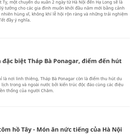
Ất Tỵ, một chuyến du xuân 2 ngày từ Hà Nội đến Hạ Long sẽ là
 lý tưởng cho các gia đình muốn khởi đầu năm mới bằng cảnh
n nhiên hùng vĩ, không khí lễ hội rộn ràng và những trải nghiệm
Tết đầy ý nghĩa.
ch đặc biệt Tháp Bà Ponagar, điểm đến hút
ỉ là nơi linh thiêng, Tháp Bà Ponagar còn là điểm thu hút du
 lịch trong và ngoài nước bởi kiến trúc độc đáo cùng các điệu
ền thống của người Chăm.
tôm hồ Tây - Món ăn nức tiếng của Hà Nội