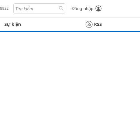
18822
Đăng nhập
Sự kiện
RSS