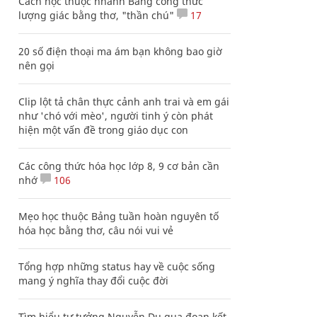
Cách học thuộc nhanh Bảng công thức
lượng giác bằng thơ, "thần chú"
17
20 số điện thoại ma ám bạn không bao giờ
nên gọi
Clip lột tả chân thực cảnh anh trai và em gái
như 'chó với mèo', người tinh ý còn phát
hiện một vấn đề trong giáo dục con
Các công thức hóa học lớp 8, 9 cơ bản cần
nhớ
106
Mẹo học thuộc Bảng tuần hoàn nguyên tố
hóa học bằng thơ, câu nói vui vẻ
Tổng hợp những status hay về cuộc sống
mang ý nghĩa thay đổi cuộc đời
Tìm hiểu tư tưởng Nguyễn Du qua đoạn kết