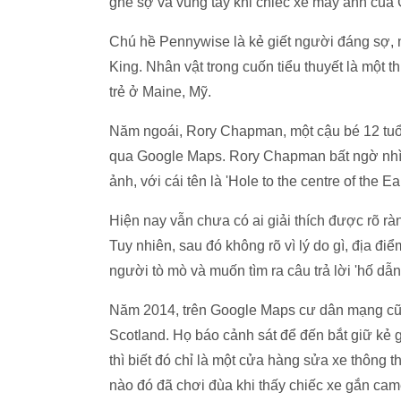
ghê sợ và vung tay khi chiếc xe máy ảnh của
Chú hề Pennywise là kẻ giết người đáng sợ, n
King. Nhân vật trong cuốn tiểu thuyết là một
trẻ ở Maine, Mỹ.
Năm ngoái, Rory Chapman, một cậu bé 12 tuổi 
qua Google Maps. Rory Chapman bất ngờ nhìn 
ảnh, với cái tên là 'Hole to the centre of the 
Hiện nay vẫn chưa có ai giải thích được rõ rà
Tuy nhiên, sau đó không rõ vì lý do gì, địa đ
người tò mò và muốn tìm ra câu trả lời 'hố dẫn 
Năm 2014, trên Google Maps cư dân mạng cũng
Scotland. Họ báo cảnh sát để đến bắt giữ kẻ giế
thì biết đó chỉ là một cửa hàng sửa xe thông 
nào đó đã chơi đùa khi thấy chiếc xe gắn cam