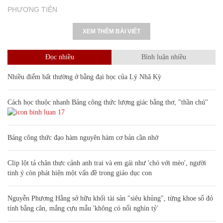
PHƯƠNG TIỆN
XEM THÊM BÀI VIẾT
Đọc nhiều
Bình luận nhiều
Nhiều điểm bất thường ở bằng đại học của Lý Nhã Kỳ
Cách học thuộc nhanh Bảng công thức lượng giác bằng thơ, "thần chú"
17
Bảng công thức đạo hàm nguyên hàm cơ bản cần nhớ
Clip lột tả chân thực cảnh anh trai và em gái như 'chó với mèo', người
tinh ý còn phát hiện một vấn đề trong giáo dục con
Nguyễn Phương Hằng sở hữu khối tài sản "siêu khủng", từng khoe sổ đỏ
tính bằng cân, mắng cựu mẫu 'không có nổi nghìn tỷ'