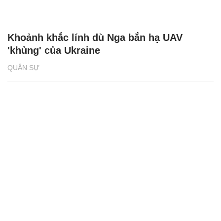
Khoảnh khắc lính dù Nga bắn hạ UAV
'khủng' của Ukraine
QUÂN SỰ