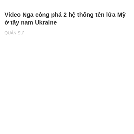
Video Nga công phá 2 hệ thống tên lửa Mỹ
ở tây nam Ukraine
QUÂN SỰ