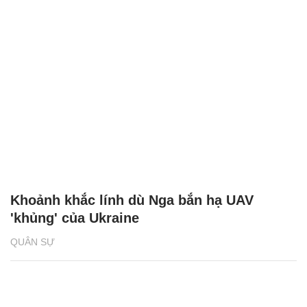
Khoảnh khắc lính dù Nga bắn hạ UAV
'khủng' của Ukraine
QUÂN SỰ