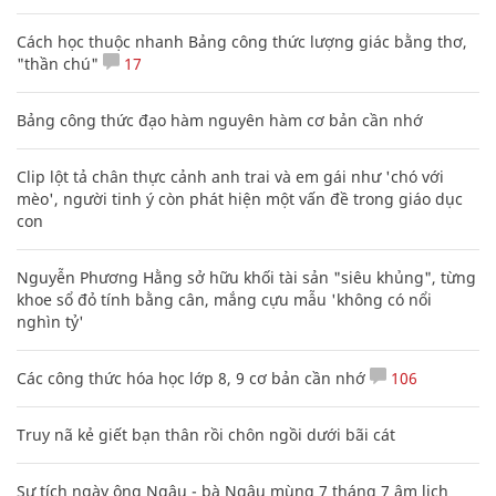
Cách học thuộc nhanh Bảng công thức lượng giác bằng thơ,
"thần chú"
17
Bảng công thức đạo hàm nguyên hàm cơ bản cần nhớ
Clip lột tả chân thực cảnh anh trai và em gái như 'chó với
mèo', người tinh ý còn phát hiện một vấn đề trong giáo dục
con
Nguyễn Phương Hằng sở hữu khối tài sản "siêu khủng", từng
khoe sổ đỏ tính bằng cân, mắng cựu mẫu 'không có nổi
nghìn tỷ'
Các công thức hóa học lớp 8, 9 cơ bản cần nhớ
106
Truy nã kẻ giết bạn thân rồi chôn ngồi dưới bãi cát
Sự tích ngày ông Ngâu - bà Ngâu mùng 7 tháng 7 âm lịch