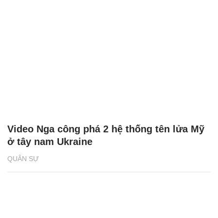
Video Nga công phá 2 hệ thống tên lửa Mỹ
ở tây nam Ukraine
QUÂN SỰ