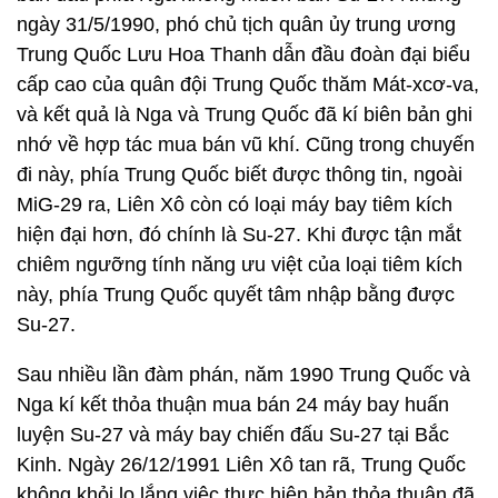
ngày 31/5/1990, phó chủ tịch quân ủy trung ương
Trung Quốc Lưu Hoa Thanh dẫn đầu đoàn đại biểu
cấp cao của quân đội Trung Quốc thăm Mát-xcơ-va,
và kết quả là Nga và Trung Quốc đã kí biên bản ghi
nhớ về hợp tác mua bán vũ khí. Cũng trong chuyến
đi này, phía Trung Quốc biết được thông tin, ngoài
MiG-29 ra, Liên Xô còn có loại máy bay tiêm kích
hiện đại hơn, đó chính là Su-27. Khi được tận mắt
chiêm ngưỡng tính năng ưu việt của loại tiêm kích
này, phía Trung Quốc quyết tâm nhập bằng được
Su-27.
Sau nhiều lần đàm phán, năm 1990 Trung Quốc và
Nga kí kết thỏa thuận mua bán 24 máy bay huấn
luyện Su-27 và máy bay chiến đấu Su-27 tại Bắc
Kinh. Ngày 26/12/1991 Liên Xô tan rã, Trung Quốc
không khỏi lo lắng việc thực hiện bản thỏa thuận đã