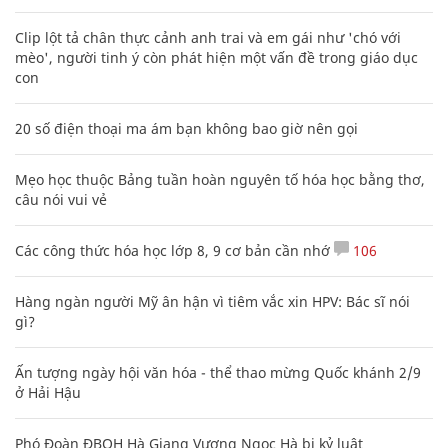
Clip lột tả chân thực cảnh anh trai và em gái như 'chó với
mèo', người tinh ý còn phát hiện một vấn đề trong giáo dục
con
20 số điện thoại ma ám bạn không bao giờ nên gọi
Mẹo học thuộc Bảng tuần hoàn nguyên tố hóa học bằng thơ,
câu nói vui vẻ
Các công thức hóa học lớp 8, 9 cơ bản cần nhớ
106
Hàng ngàn người Mỹ ân hận vì tiêm vắc xin HPV: Bác sĩ nói
gì?
Ấn tượng ngày hội văn hóa - thể thao mừng Quốc khánh 2/9
ở Hải Hậu
Phó Đoàn ĐBQH Hà Giang Vương Ngọc Hà bị kỷ luật