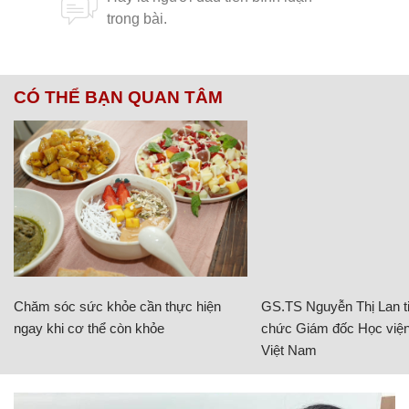
CÓ THỂ BẠN QUAN TÂM
Chăm sóc sức khỏe cần thực hiện
GS.TS Nguyễn Thị Lan ti
ngay khi cơ thể còn khỏe
chức Giám đốc Học viện
Việt Nam