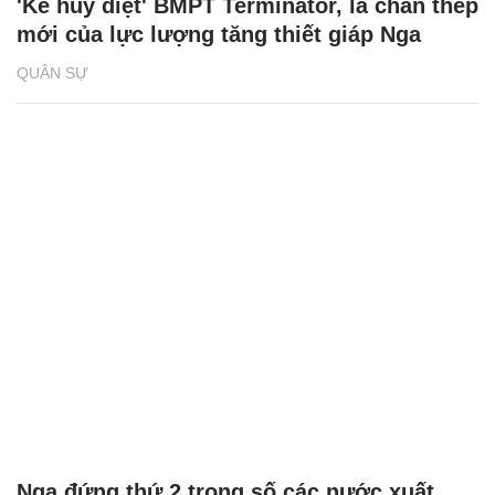
'Kẻ hủy diệt' BMPT Terminator, lá chắn thép
mới của lực lượng tăng thiết giáp Nga
QUÂN SỰ
Nga đứng thứ 2 trong số các nước xuất