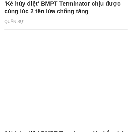
'Kẻ hủy diệt' BMPT Terminator chịu được
cùng lúc 2 tên lửa chống tăng
QUÂN SỰ