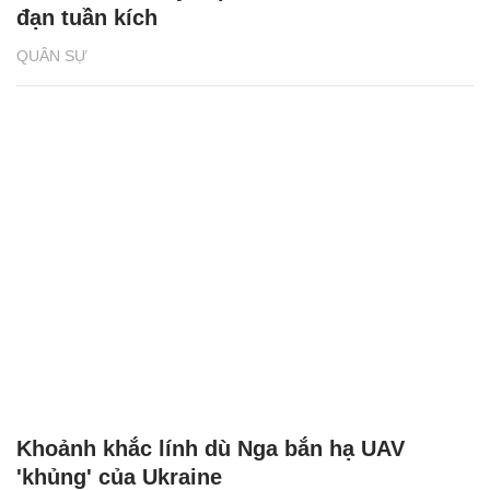
đạn tuần kích
QUÂN SỰ
Khoảnh khắc lính dù Nga bắn hạ UAV
'khủng' của Ukraine