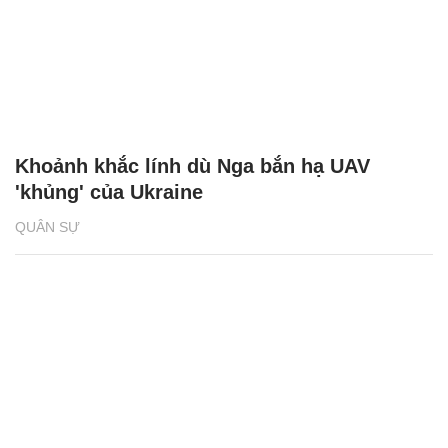
Khoảnh khắc lính dù Nga bắn hạ UAV
'khủng' của Ukraine
QUÂN SỰ