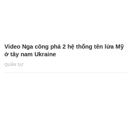
Video Nga công phá 2 hệ thống tên lửa Mỹ
ở tây nam Ukraine
QUÂN SỰ