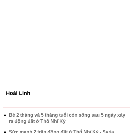
Hoài Linh
Bé 2 tháng và 5 tháng tuổi còn sống sau 5 ngày xảy
ra động đất ở Thổ Nhĩ Kỳ
Sức mạnh 2 trận động đất ở Thổ Nhĩ Kỳ - Syria
tương đương 500 quả bom hạt nhân
Lời khẩn cầu của một người Việt tại Thổ Nhĩ Kỳ khi
có 'mùi khó chịu' nơi tâm động đất
Chủ đề:
Thế giới