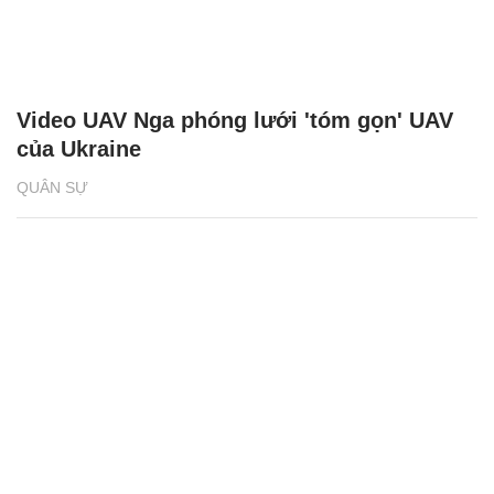
QUÂN SỰ
FPV Nga truy đuổi, hạ gục xe tăng Mỹ viện
trợ cho Ukraine trong đêm
QUÂN SỰ