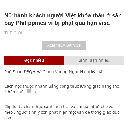
XEM THÊM BÀI VIẾT
Đọc nhiều
Bình luận nhiều
Phó Đoàn ĐBQH Hà Giang Vương Ngọc Hà bị kỷ luật
Cách học thuộc nhanh Bảng công thức lượng giác bằng thơ,
"thần chú"
17
Clip lột tả chân thực cảnh anh trai và em gái như 'chó với
mèo', người tinh ý còn phát hiện một vấn đề trong giáo dục
con
Bảng công thức đạo hàm nguyên hàm cơ bản cần nhớ
20 số điện thoại ma ám bạn không bao giờ nên gọi
Các công thức hóa học lớp 8, 9 cơ bản cần nhớ
106