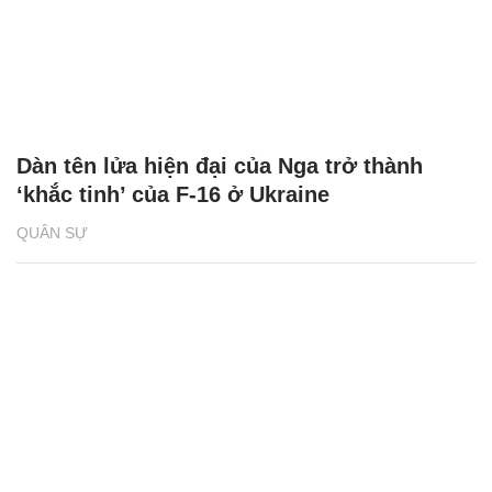
Dàn tên lửa hiện đại của Nga trở thành
‘khắc tinh’ của F-16 ở Ukraine
QUÂN SỰ
Nga hé lộ phiên bản xuất khẩu của hệ