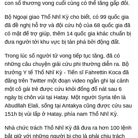
con số thương vong cuối cùng có thể tăng gấp đôi.
Bộ Ngoại giao Thổ Nhĩ Kỳ cho biết, có 99 quốc gia
đã đề nghị hỗ trợ và đội cứu hộ của 68 quốc gia đã
có mặt để trợ giúp, thêm 14 quốc gia khác chuẩn bị
đưa người tới khu vực bị tàn phá bởi động đất.
Trong lúc số người tử vong tiếp tục tăng, đã có
những câu chuyện giải cứu phi thường diễn ra. Bộ
trưởng Y tế Thổ Nhĩ Kỳ - Tiến sĩ Fahrettin Koca đã
đăng trên Twitter một đoạn video ngắn ghi lại cảnh
một cô gái trẻ được cứu khỏi đống đổ nát sau 6
ngày bị chôn vùi tại Hatay. Một người Syria tên là
Abudllah Elali, sống tại Antakya cũng được cứu sau
151h bị vùi lấp ở Hatay, phía nam Thổ Nhĩ Kỳ.
Nhà chức trách Thổ Nhĩ Kỳ đã đưa ra hơn 100 lệnh
bắt giữ với những người bị cho là phải chịu trách