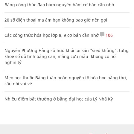
Nguyễn Phương Hằng sở hữu khối tài sản "siêu khủng", từng
khoe sổ đỏ tính bằng cân, mắng cựu mẫu 'không có nổi
nghìn tỷ'
Mẹo học thuộc Bảng tuần hoàn nguyên tố hóa học bằng thơ,
câu nói vui vẻ
Nhiều điểm bất thường ở bằng đại học của Lý Nhã Kỳ
CHUYÊN TRANG CỦA BÁO
Tòa soạn: Tòa nhà Cục Tần Số, 115 Trần Duy Hưng Hà Nội
Giấy phép hoạt động báo chí: Số 09/GP-BTTTT, Bộ Thông tin và