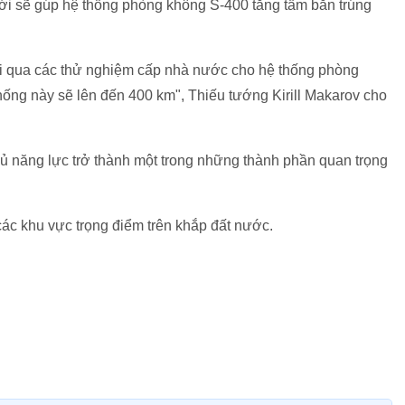
i sẽ gúp hệ thống phòng không S-400 tăng tầm bắn trúng
rải qua các thử nghiệm cấp nhà nước cho hệ thống phòng
hống này sẽ lên đến 400 km", Thiếu tướng Kirill Makarov cho
đủ năng lực trở thành một trong những thành phần quan trọng
các khu vực trọng điểm trên khắp đất nước.