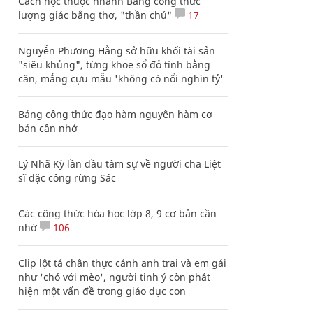
Cách học thuộc nhanh Bảng công thức
lượng giác bằng thơ, "thần chú"
17
Nguyễn Phương Hằng sở hữu khối tài sản
"siêu khủng", từng khoe sổ đỏ tính bằng
cân, mắng cựu mẫu 'không có nổi nghìn tỷ'
Bảng công thức đạo hàm nguyên hàm cơ
bản cần nhớ
Lý Nhã Kỳ lần đầu tâm sự về người cha Liệt
sĩ đặc công rừng Sác
Các công thức hóa học lớp 8, 9 cơ bản cần
nhớ
106
Clip lột tả chân thực cảnh anh trai và em gái
như 'chó với mèo', người tinh ý còn phát
hiện một vấn đề trong giáo dục con