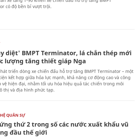
ân xe tăng T-90 khiến xe chiến đấu hỗ trợ tăng BMPT
r có độ bền bỉ vượt trội.
Ự
ủy diệt' BMPT Terminator, lá chắn thép mới
ực lượng tăng thiết giáp Nga
hát triển dòng xe chiến đấu hỗ trợ tăng BMPT Terminator – một
iện kết hợp giữa hỏa lực mạnh, khả năng cơ động cao và công
 vệ hiện đại, nhằm tối ưu hóa hiệu quả tác chiến trong môi
 thị và địa hình phức tạp.
HỆ QUÂN SỰ
ứng thứ 2 trong số các nước xuất khẩu vũ
ng đầu thế giới