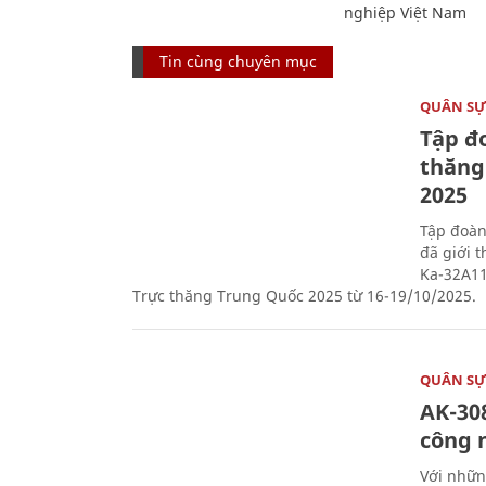
nghiệp Việt Nam
Tin cùng chuyên mục
QUÂN S
Tập đo
thăng
2025
Tập đoàn
đã giới 
Ka-32A11
Trực thăng Trung Quốc 2025 từ 16-19/10/2025.
QUÂN S
AK-308
công 
Với nhữn