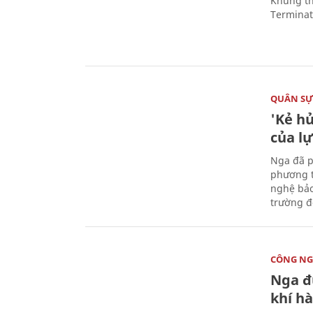
Khung th
Terminato
QUÂN S
'Kẻ h
của l
Nga đã p
phương t
nghệ bảo
trường đô
CÔNG NG
Nga đ
khí hà