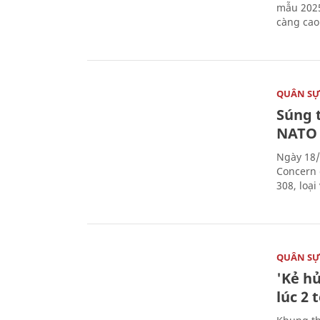
mẫu 2025
càng cao
QUÂN S
Súng 
NATO
Ngày 18/
Concern 
308, loạ
QUÂN S
'Kẻ h
lúc 2 