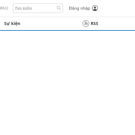
18822
Đăng nhập
Sự kiện
RSS