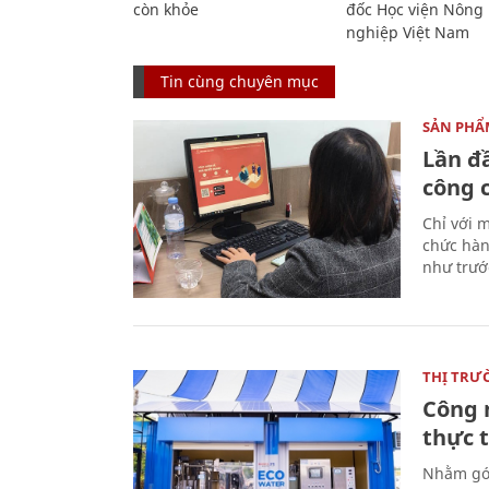
còn khỏe
đốc Học viện Nông
nghiệp Việt Nam
Tin cùng chuyên mục
SẢN PHẨM
Lần đ
công 
Chỉ với m
chức hàn
như trước
THỊ TRƯ
Công 
thực 
Nhằm góp