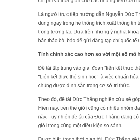
chi phí và thời gian cho các nhà nghiên cứu l
Là người trực tiếp hướng dẫn Nguyễn Đức Th
dụng ngay trong hệ thống trích xuất thông tin 
trong tương lai. Dựa trên những ý nghĩa khoa 
bản thảo bài báo để gửi đăng tạp chí quốc tế u
Tính chính xác cao hơn so với một số mô hì
Đề tài tập trung vào giai đoạn “liên kết thực th
“Liên kết thực thể sinh học” là việc chuẩn hó
chúng được định sẵn trong cơ sở tri thức.
Theo đó, đề tài Đức Thắng nghiên cứu sẽ góp p
Hiện nay, trên thế giới cũng có nhiều nhóm
này. Tuy nhiên đề tài của Đức Thắng đang có 
giới trong cùng một điều kiện so sánh.
Được biết, trong thời gian tới, Đức Thắng sẽ tiếp