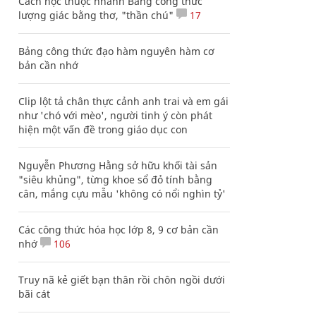
Cách học thuộc nhanh Bảng công thức
lượng giác bằng thơ, "thần chú"
17
Bảng công thức đạo hàm nguyên hàm cơ
bản cần nhớ
Clip lột tả chân thực cảnh anh trai và em gái
như 'chó với mèo', người tinh ý còn phát
hiện một vấn đề trong giáo dục con
Nguyễn Phương Hằng sở hữu khối tài sản
"siêu khủng", từng khoe sổ đỏ tính bằng
cân, mắng cựu mẫu 'không có nổi nghìn tỷ'
Các công thức hóa học lớp 8, 9 cơ bản cần
nhớ
106
Truy nã kẻ giết bạn thân rồi chôn ngồi dưới
bãi cát