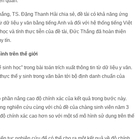
iên quan.
ắng, TS. Đặng Thanh Hải chia sẻ, đề tài có khả năng ứng
từ dữ liệu y văn bằng tiếng Anh và đối với hệ thống tiếng Việt
học và tính thực tiễn của đề tài, Đức Thắng đã hoàn thiện
y tín.
nh trên thế giới
ể sinh học” trong bài toán trích xuất thông tin từ dữ liệu y văn.
a thực thể y sinh trong văn bản tới bộ định danh chuẩn của
hần nâng cao độ chính xác của kết quả trong bước này.
 đang nghiên cứu cùng với chủ đề của chàng sinh viên năm 3
độ chính xác cao hơn so với một số mô hình sử dụng trên thế
 tục nghiên cứu để có thể cho ra một kết quả về độ chính