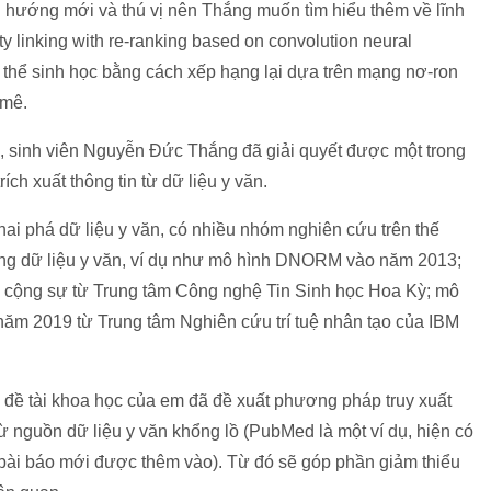
xu hướng mới và thú vị nên Thắng muốn tìm hiểu thêm về lĩnh
ity linking with re-ranking based on convolution neural
thể sinh học bằng cách xếp hạng lại dựa trên mạng nơ-ron
 mê.
inh viên Nguyễn Đức Thắng đã giải quyết được một trong
rích xuất thông tin từ dữ liệu y văn.
khai phá dữ liệu y văn, có nhiều nhóm nghiên cứu trên thế
rong dữ liệu y văn, ví dụ như mô hình DNORM vào năm 2013;
cộng sự từ Trung tâm Công nghệ Tin Sinh học Hoa Kỳ; mô
năm 2019 từ Trung tâm Nghiên cứu trí tuệ nhân tạo của IBM
 đề tài khoa học của em đã đề xuất phương pháp truy xuất
 từ nguồn dữ liệu y văn khổng lồ (PubMed là một ví dụ, hiện có
bài báo mới được thêm vào). Từ đó sẽ góp phần giảm thiểu