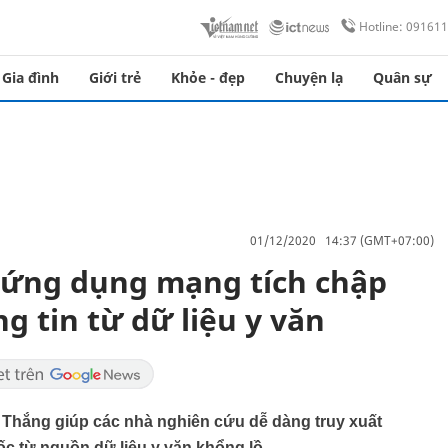
Hotline: 09161
Gia đình
Giới trẻ
Khỏe - đẹp
Chuyện lạ
Quân sự
01/12/2020 14:37 (GMT+07:00)
 ứng dụng mạng tích chập
g tin từ dữ liệu y văn
 Thắng giúp các nhà nghiên cứu dễ dàng truy xuất
uốc từ nguồn dữ liệu y văn khổng lồ…