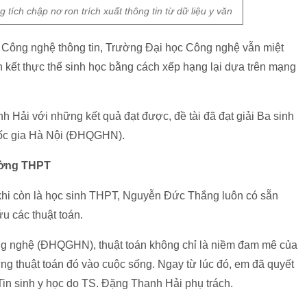
ích chập nơ ron trích xuất thông tin từ dữ liệu y văn
Công nghệ thông tin, Trường Đại học Công nghệ vẫn miệt
ết thực thể sinh học bằng cách xếp hạng lại dựa trên mạng
Hải với những kết quả đạt được, đề tài đã đạt giải Ba sinh
uốc gia Hà Nội (ĐHQGHN).
rường THPT
 khi còn là học sinh THPT, Nguyễn Đức Thắng luôn có sẵn
u các thuật toán.
ng nghệ (ĐHQGHN), thuật toán không chỉ là niềm đam mê của
 thuật toán đó vào cuộc sống. Ngay từ lúc đó, em đã quyết
Tin sinh y học do TS. Đặng Thanh Hải phụ trách.