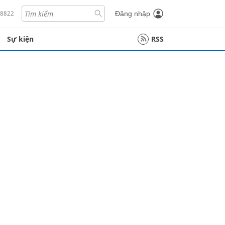
18822
Đăng nhập
Sự kiện
RSS