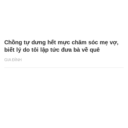
Chồng tự dưng hết mực chăm sóc mẹ vợ,
biết lý do tôi lập tức đưa bà về quê
GIA ĐÌNH