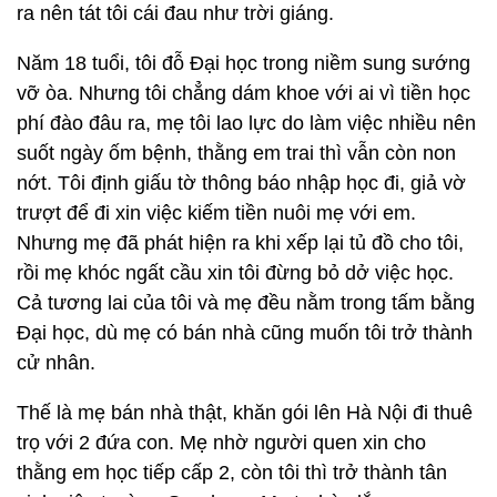
ra nên tát tôi cái đau như trời giáng.
Năm 18 tuổi, tôi đỗ Đại học trong niềm sung sướng
vỡ òa. Nhưng tôi chẳng dám khoe với ai vì tiền học
phí đào đâu ra, mẹ tôi lao lực do làm việc nhiều nên
suốt ngày ốm bệnh, thằng em trai thì vẫn còn non
nớt. Tôi định giấu tờ thông báo nhập học đi, giả vờ
trượt để đi xin việc kiếm tiền nuôi mẹ với em.
Nhưng mẹ đã phát hiện ra khi xếp lại tủ đồ cho tôi,
rồi mẹ khóc ngất cầu xin tôi đừng bỏ dở việc học.
Cả tương lai của tôi và mẹ đều nằm trong tấm bằng
Đại học, dù mẹ có bán nhà cũng muốn tôi trở thành
cử nhân.
Thế là mẹ bán nhà thật, khăn gói lên Hà Nội đi thuê
trọ với 2 đứa con. Mẹ nhờ người quen xin cho
thằng em học tiếp cấp 2, còn tôi thì trở thành tân