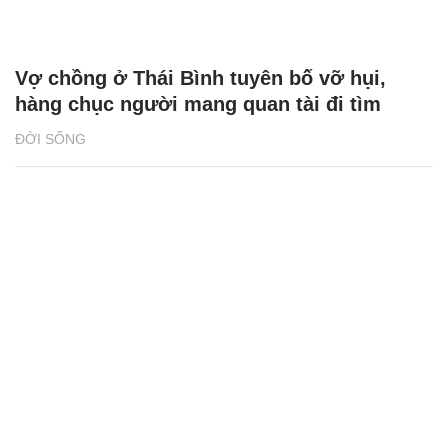
Vợ chồng ở Thái Bình tuyên bố vỡ hụi,
hàng chục người mang quan tài đi tìm
ĐỜI SỐNG