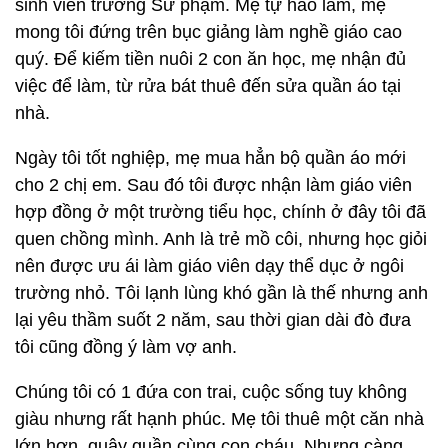
sinh viên trường Sư phạm. Mẹ tự hào lắm, mẹ
mong tôi đứng trên bục giảng làm nghề giáo cao
quý. Để kiếm tiền nuôi 2 con ăn học, mẹ nhận đủ
việc để làm, từ rửa bát thuê đến sửa quần áo tại
nhà.
Ngày tôi tốt nghiệp, mẹ mua hẳn bộ quần áo mới
cho 2 chị em. Sau đó tôi được nhận làm giáo viên
hợp đồng ở một trường tiểu học, chính ở đây tôi đã
quen chồng mình. Anh là trẻ mồ côi, nhưng học giỏi
nên được ưu ái làm giáo viên dạy thể dục ở ngôi
trường nhỏ. Tôi lạnh lùng khó gần là thế nhưng anh
lại yêu thầm suốt 2 năm, sau thời gian dài đò đưa
tôi cũng đồng ý làm vợ anh.
Chúng tôi có 1 đứa con trai, cuộc sống tuy không
giàu nhưng rất hạnh phúc. Mẹ tôi thuê một căn nhà
lớn hơn, quây quần cùng con cháu. Nhưng càng