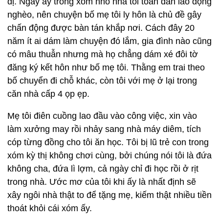
dị. Ngày ấy trong xóm nhỏ nhà tôi toàn dân lao động
nghèo, nên chuyện bố mẹ tôi ly hôn là chủ đề gây
chấn động được bàn tán khắp nơi. Cách đây 20
năm ít ai dám làm chuyện đó lắm, gia đình nào cũng
có mâu thuẫn nhưng mà họ chẳng dám xé đôi tờ
đăng ký kết hôn như bố mẹ tôi. Thằng em trai theo
bố chuyển đi chỗ khác, còn tôi với mẹ ở lại trong
căn nhà cấp 4 ọp ẹp.
Mẹ tôi điên cuồng lao đầu vào công việc, xin vào
làm xưởng may rồi nhảy sang nhà máy diêm, tích
cóp từng đồng cho tôi ăn học. Tôi bị lũ trẻ con trong
xóm kỳ thị không chơi cùng, bởi chúng nói tôi là đứa
không cha, đứa lì lợm, cả ngày chỉ đi học rồi ở rịt
trong nhà. Ước mơ của tôi khi ấy là nhất định sẽ
xây ngôi nhà thật to để tặng mẹ, kiếm thật nhiều tiền
thoát khỏi cái xóm ấy.