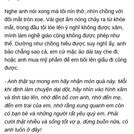
Nghe anh nói xong mà tôi nín thở, nhìn chồng với
đôi mắt tròn xoe. Vài giọt ấm nóng chảy ra từ khóe
mắt, trong đầu tôi lóe lên ý nghĩ không được xăm,
mình làm nghề giáo cũng không được phép như
thế. Dường như chồng hiểu được suy nghĩ ấy, anh
bảo chẳng sao cả, em cứ mặc áo dài tay che đi,
hoặc anh mua mỹ phẩm để em bôi lên giấu đi cũng
được.
- Anh thật sự mong em hãy nhận món quà này. Mỗi
khi định làm chuyện dại dột, hãy nhìn vào hình xăm
và tỉnh táo lên, nhớ đến bố con anh, nhớ đến mẹ,
đến em trai của em, nhớ rằng xung quanh em còn
có bạn bè và những người rất yêu quý em. Phải
cười thật nhiều và sống tốt vợ ạ, đừng buồn nữa, có
anh luôn ở đây!