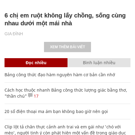
6 chị em ruột không lấy chồng, sống cùng
nhau dưới một mái nhà
GIA ĐÌNH
XEM THÊM BÀI VIẾT
Đọc nhiều
Bình luận nhiều
Bảng công thức đạo hàm nguyên hàm cơ bản cần nhớ
Cách học thuộc nhanh Bảng công thức lượng giác bằng thơ,
"thần chú"
17
20 số điện thoại ma ám bạn không bao giờ nên gọi
Clip lột tả chân thực cảnh anh trai và em gái như 'chó với
mèo', người tinh ý còn phát hiện một vấn đề trong giáo dục