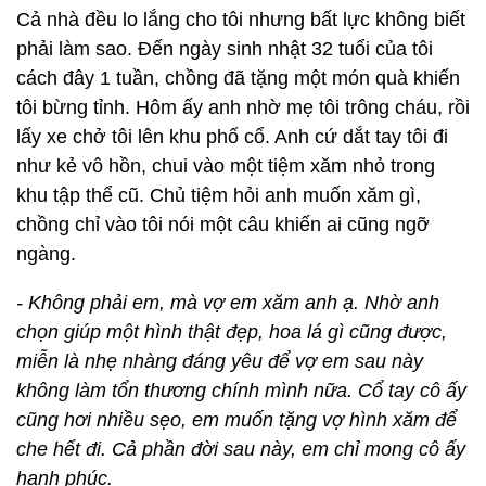
Cả nhà đều lo lắng cho tôi nhưng bất lực không biết
phải làm sao. Đến ngày sinh nhật 32 tuổi của tôi
cách đây 1 tuần, chồng đã tặng một món quà khiến
tôi bừng tỉnh. Hôm ấy anh nhờ mẹ tôi trông cháu, rồi
lấy xe chở tôi lên khu phố cổ. Anh cứ dắt tay tôi đi
như kẻ vô hồn, chui vào một tiệm xăm nhỏ trong
khu tập thể cũ. Chủ tiệm hỏi anh muốn xăm gì,
chồng chỉ vào tôi nói một câu khiến ai cũng ngỡ
ngàng.
- Không phải em, mà vợ em xăm anh ạ. Nhờ anh
chọn giúp một hình thật đẹp, hoa lá gì cũng được,
miễn là nhẹ nhàng đáng yêu để vợ em sau này
không làm tổn thương chính mình nữa. Cổ tay cô ấy
cũng hơi nhiều sẹo, em muốn tặng vợ hình xăm để
che hết đi. Cả phần đời sau này, em chỉ mong cô ấy
hạnh phúc.