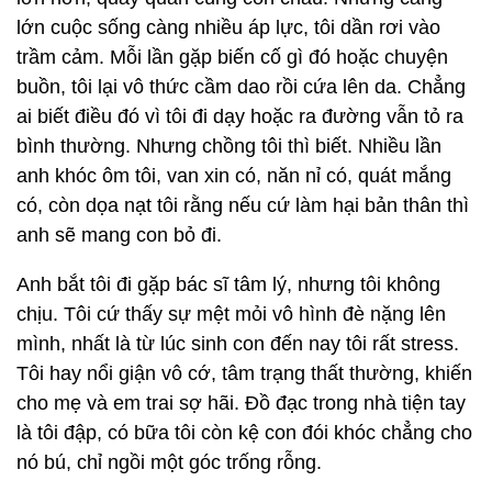
lớn cuộc sống càng nhiều áp lực, tôi dần rơi vào
trầm cảm. Mỗi lần gặp biến cố gì đó hoặc chuyện
buồn, tôi lại vô thức cầm dao rồi cứa lên da. Chẳng
ai biết điều đó vì tôi đi dạy hoặc ra đường vẫn tỏ ra
bình thường. Nhưng chồng tôi thì biết. Nhiều lần
anh khóc ôm tôi, van xin có, năn nỉ có, quát mắng
có, còn dọa nạt tôi rằng nếu cứ làm hại bản thân thì
anh sẽ mang con bỏ đi.
Anh bắt tôi đi gặp bác sĩ tâm lý, nhưng tôi không
chịu. Tôi cứ thấy sự mệt mỏi vô hình đè nặng lên
mình, nhất là từ lúc sinh con đến nay tôi rất stress.
Tôi hay nổi giận vô cớ, tâm trạng thất thường, khiến
cho mẹ và em trai sợ hãi. Đồ đạc trong nhà tiện tay
là tôi đập, có bữa tôi còn kệ con đói khóc chẳng cho
nó bú, chỉ ngồi một góc trống rỗng.