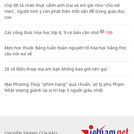
Clip lột tả chân thực cảnh anh trai và em gái như 'chó với
mèo', người tinh ý còn phát hiện một vấn đề trong giáo dục
con
Các công thức hóa học lớp 8, 9 cơ bản cần nhớ
106
Mẹo học thuộc Bảng tuần hoàn nguyên tố hóa học bằng thơ,
câu nói vui vẻ
20 số điện thoại ma ám bạn không bao giờ nên gọi
Mai Phương Thúy "phím hàng" quá chuẩn, vợ tỷ phú Phạm
Nhật Vượng giành lại vị trí top 5 người giàu nhất
CHUYÊN TRANG CỦA BÁO