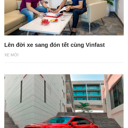
Lên đời xe sang đón tết cùng Vinfast
XE MỚI