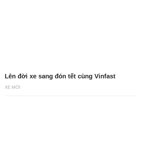
những tấm này đã sẵn sàng để sử dụng. Các tấm
bằng nhôm này đã được đúc ở nhiệt độ trên 500 độ
C.
Đây là một trong những chiếc ghế của chiếc
Continental đang được sản xuất. Chiếc túi với hình
dáng kỳ lạ treo ở phía sau được sử dụng cho tính
năng massage.
Rất nhiều loại da với nhiều màu khác nhau được sử
dụng cho chiếc ghế, những mảnh da đã được khâu
thủ công trước đó và đã sẵn sàng để bọc vào chiếc