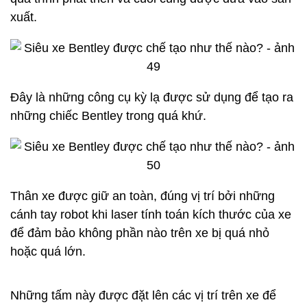
capo và nắp thùng sau sẽ được gắn vào khung xe.
Đường dây cho các thiết bị điện tử trên xe cũng sẽ
được gắn vào xe. Tất nhiên, bạn cũng có thể thấy
các linh kiện như bộ điều hướng vệ tinh, thiết bị
điện tử cho tủ lạnh gắn ở ghế sau, bộ phát WiFi và
những chiếc iPad gắn vào sau ghế lái xe và ghế
hành khách.