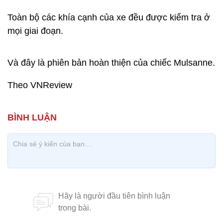
nhằm thể hiện hình dáng cuối cùng của chiếc xe và
nó cũng sẽ được kiểm tra trong hầm gió. Nếu không
đạt yêu cầu, các chuyên gia sẽ có những điều
chỉnh, cải tiến. Để tạo ra một chiếc Continental bằng
đất sét như thế này các công nhân của Bentley phải
bỏ ra 6 tuần làm việc.
Mất ba năm để thực hiện toàn bộ quá trình sản xuất
một chiếc Continental, từ những bản vẽ đầu tiên tới
quá trình phát triển và cuối cùng được đưa vào sản
xuất.