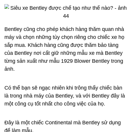
Tất cả động cơ đều có một biển hiệu được khắc bởi
kỹ sư trưởng, người tạo ra chiếc động cơ đó.
Nhà máy này vẫn sử dụng robot. Trong ảnh, bạn có
thể thấy một chú robot vận chuyển. Những chú