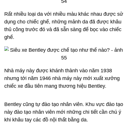
máy và chọn những tùy chọn riêng cho chiếc xe họ
sắp mua. Khách hàng cũng được thăm bảo tàng
của Bentley nơi cất giữ những mẫu xe mà Bentley
từng sản xuất như mẫu 1929 Blower Bentley trong
ảnh.
Có thể bạn sẽ ngạc nhiên khi trông thấy chiếc bàn
là trong nhà máy của Bentley, và với Bentley đây là
một công cụ tốt nhất cho công việc của họ.
Đây là một chiếc Continental mà Bentley sử dụng
để làm mẫu.
Nó không phải là một chiếc xe hoàn thiện, một phần
của nó được làm từ đất sét. Những phiên bản này
thường được tạo ra ở cuối giai đoạn phát triển