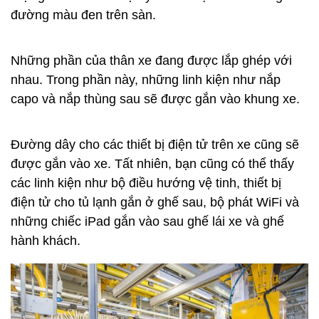
Dần dần khung của chiếc động cơ sẽ được gắn đầy
các linh kiện, tuy nhiên nó vẫn chưa thể hoạt động.
Không biết công nhân này đang làm gì với chiếc
tuốc nơ vít. Có lẽ anh đang kiểm tra, vít lại những