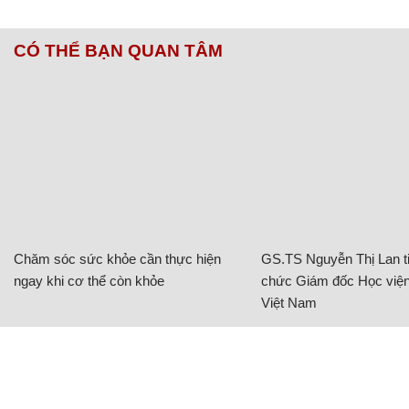
Đây là những công cụ kỳ lạ được sử dụng để tạo ra
những chiếc Bentley trong quá khứ.
Thân xe được giữ an toàn, đúng vị trí bởi những
cánh tay robot khi laser tính toán kích thước của xe
để đảm bảo không phần nào trên xe bị quá nhỏ
hoặc quá lớn.
Những tấm này được đặt lên các vị trí trên xe để
đánh dấu những điểm cần hàn.
Một phần của nhà máy là kho chứa rộng lớn để
chứa những tấm thân xe của tất cả những chiếc xe,