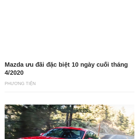
ghế.
Nhà máy này được khánh thành vào năm 1938
nhưng tới năm 1946 nhà máy này mới xuất xưởng
chiếc xe đầu tiên mang thương hiệu Bentley.
Bentley cũng tự đào tạo nhân viên. Khu vực đào tạo
này đào tạo nhân viên mới những chi tiết cần chú ý
khi khâu tay các đồ nội thất bằng da.
Toàn bộ các khía cạnh của xe đều được kiểm tra ở
mọi giai đoạn.