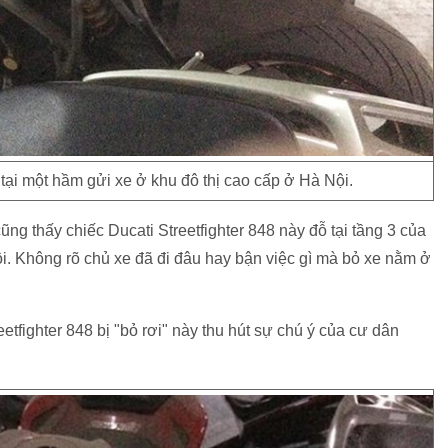
" tại một hầm gửi xe ở khu đô thị cao cấp ở Hà Nội.
ng thấy chiếc Ducati Streetfighter 848 này đỗ tại tầng 3 của
ội. Không rõ chủ xe đã đi đâu hay bận việc gì mà bỏ xe nằm ở
etfighter 848 bị "bỏ rơi" này thu hút sự chú ý của cư dân