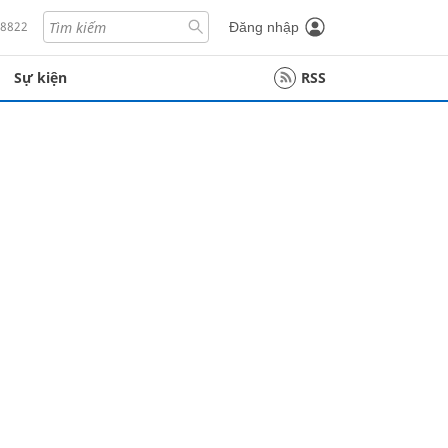
18822
Đăng nhập
Sự kiện
RSS