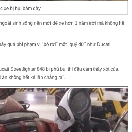
c xe bị bụi bám đầy.
 ngoài sinh sống nên mới để xe hơn 1 năm trời mà không hề
này quá phí phạm vì "bỏ rơi" một "quỷ dữ" như Ducati
ati Streetfighter 848 bị phủ bụi thì đều cảm thấy xót của.
 ăn không hết kẻ lần chẳng ra".