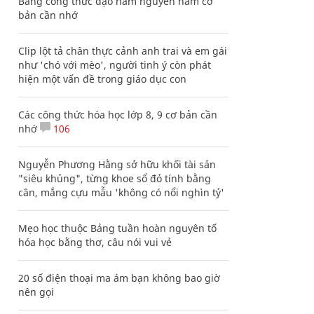
Bảng công thức đạo hàm nguyên hàm cơ
bản cần nhớ
Clip lột tả chân thực cảnh anh trai và em gái
như 'chó với mèo', người tinh ý còn phát
hiện một vấn đề trong giáo dục con
Các công thức hóa học lớp 8, 9 cơ bản cần
nhớ
106
Nguyễn Phương Hằng sở hữu khối tài sản
"siêu khủng", từng khoe sổ đỏ tính bằng
cân, mắng cựu mẫu 'không có nổi nghìn tỷ'
Mẹo học thuộc Bảng tuần hoàn nguyên tố
hóa học bằng thơ, câu nói vui vẻ
20 số điện thoại ma ám bạn không bao giờ
nên gọi