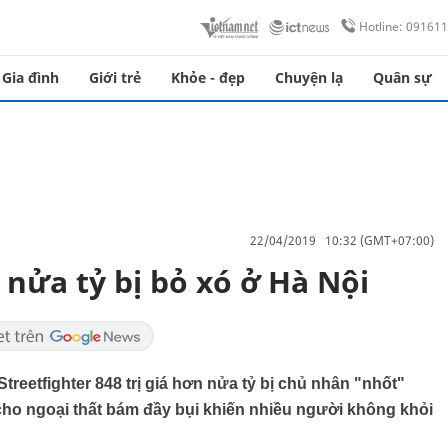
Hotline: 09161
Gia đình
Giới trẻ
Khỏe - đẹp
Chuyện lạ
Quân sự
22/04/2019 10:32 (GMT+07:00)
nửa tỷ bị bỏ xó ở Hà Nội
treetfighter 848 trị giá hơn nửa tỷ bị chủ nhân "nhốt"
cho ngoại thất bám đầy bụi khiến nhiều người không khỏi