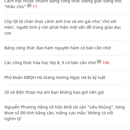
Cách học thuộc nhanh Bảng công thức lượng giác bằng thơ,
"thần chú"
17
Clip lột tả chân thực cảnh anh trai và em gái như 'chó với
mèo', người tinh ý còn phát hiện một vấn đề trong giáo dục
con
Bảng công thức đạo hàm nguyên hàm cơ bản cần nhớ
Các công thức hóa học lớp 8, 9 cơ bản cần nhớ
106
Phó Đoàn ĐBQH Hà Giang Vương Ngọc Hà bị kỷ luật
20 số điện thoại ma ám bạn không bao giờ nên gọi
Nguyễn Phương Hằng sở hữu khối tài sản "siêu khủng", từng
khoe sổ đỏ tính bằng cân, mắng cựu mẫu 'không có nổi
nghìn tỷ'