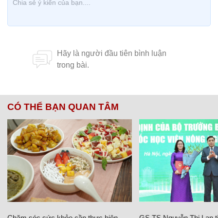
CÓ THỂ BẠN QUAN TÂM
Chăm sóc sức khỏe cần thực hiện
GS.TS Nguyễn Thị Lan ti