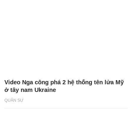
Video Nga công phá 2 hệ thống tên lửa Mỹ
ở tây nam Ukraine
QUÂN SỰ