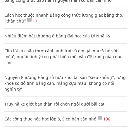
Bảng công thức đạo hàm nguyên hàm cơ bản cần nhớ
Cách học thuộc nhanh Bảng công thức lượng giác bằng thơ,
"thần chú"
17
Nhiều điểm bất thường ở bằng đại học của Lý Nhã Kỳ
Clip lột tả chân thực cảnh anh trai và em gái như 'chó với
mèo', người tinh ý còn phát hiện một vấn đề trong giáo dục
con
Nguyễn Phương Hằng sở hữu khối tài sản "siêu khủng", từng
khoe sổ đỏ tính bằng cân, mắng cựu mẫu 'không có nổi
nghìn tỷ'
Truy nã kẻ giết bạn thân rồi chôn ngồi dưới bãi cát
Các công thức hóa học lớp 8, 9 cơ bản cần nhớ
106