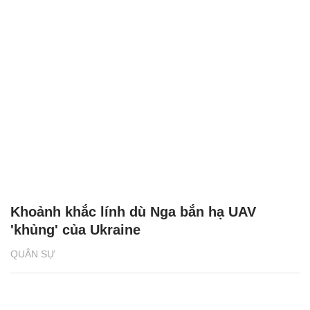
Khoảnh khắc lính dù Nga bắn hạ UAV
'khủng' của Ukraine
QUÂN SỰ