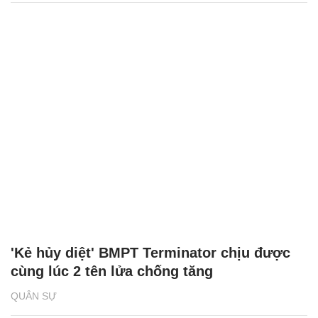
'Kẻ hủy diệt' BMPT Terminator chịu được
cùng lúc 2 tên lửa chống tăng
QUÂN SỰ