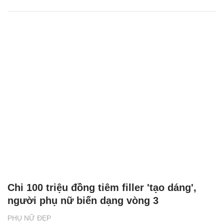
Chi 100 triệu đồng tiêm filler 'tạo dáng',
người phụ nữ biến dạng vòng 3
PHỤ NỮ ĐẸP