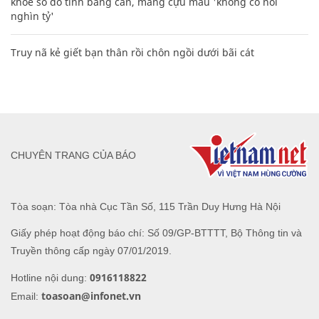
khoe sổ đỏ tính bằng cân, mắng cựu mẫu 'không có nổi
nghìn tỷ'
Truy nã kẻ giết bạn thân rồi chôn ngồi dưới bãi cát
CHUYÊN TRANG CỦA BÁO
Tòa soạn: Tòa nhà Cục Tần Số, 115 Trần Duy Hưng Hà Nội
Giấy phép hoạt động báo chí: Số 09/GP-BTTTT, Bộ Thông tin và
Truyền thông cấp ngày 07/01/2019.
0916118822
Hotline nội dung:
toasoan@infonet.vn
Email: