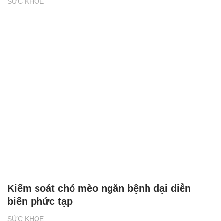
SỨC KHỎE
Kiểm soát chó mèo ngăn bệnh dại diễn
biến phức tạp
SỨC KHỎE