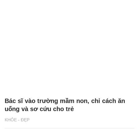
Bác sĩ vào trường mầm non, chỉ cách ăn
uống và sơ cứu cho trẻ
KHỎE - ĐẸP