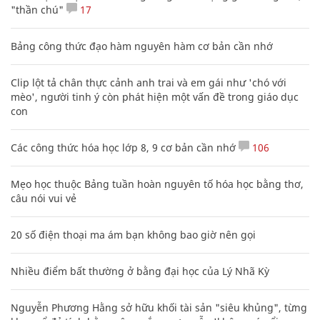
"thần chú"
17
Bảng công thức đạo hàm nguyên hàm cơ bản cần nhớ
Clip lột tả chân thực cảnh anh trai và em gái như 'chó với
mèo', người tinh ý còn phát hiện một vấn đề trong giáo dục
con
Các công thức hóa học lớp 8, 9 cơ bản cần nhớ
106
Mẹo học thuộc Bảng tuần hoàn nguyên tố hóa học bằng thơ,
câu nói vui vẻ
20 số điện thoại ma ám bạn không bao giờ nên gọi
Nhiều điểm bất thường ở bằng đại học của Lý Nhã Kỳ
Nguyễn Phương Hằng sở hữu khối tài sản "siêu khủng", từng