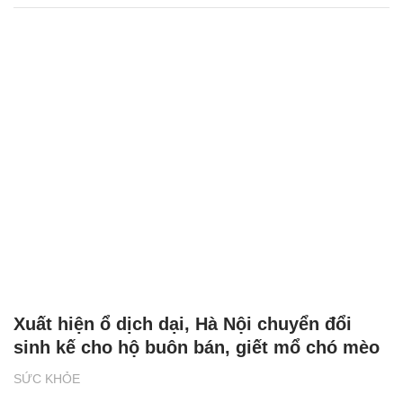
Xuất hiện ổ dịch dại, Hà Nội chuyển đổi
sinh kế cho hộ buôn bán, giết mổ chó mèo
SỨC KHỎE