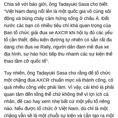
Chia sẻ với báo giới, ông Tadayuki Sasa cho biết:
"Việt Nam đang nổi lên là một quốc gia vô cùng sôi
động và bùng cháy cảm hứng sống ở châu Á. Đất
nước các bạn có nhiều tiêu chí khá quan trọng của
Ban tổ chức giải đua xe AXCR khi hội tụ đủ các yếu
tố cần thiết: điều kiện đường tự nhiên có sẵn rất đa
dạng cho đua xe Rally, người dân đam mê đua xe
địa hình, sự háo hức tiếp thu nhanh các sự kiện thể
thao tầm cỡ quốc tế".
Tuy nhiên, ông Tadayuki Sasa cho rằng để tổ chức
một chặng đua AXCR chuẩn mực và thành công, có
quá nhiều công việc phải làm. Vì vậy, cái khó là phải
quan tâm đến tổng thể chứ không thể vì lợi ích cá
nhân, đề cao hay xem nhẹ bất cứ một yếu tố riêng
nào. Nếu được tổ chức ở Việt Nam, dù chỉ là một
chặng vẫn sẽ là một chuỗi sự kiện và cần tạo ra một