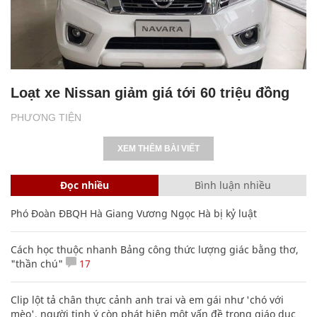
Loạt xe Nissan giảm giá tới 60 triệu đồng
PHƯƠNG TIỆN
XEM THÊM BÀI VIẾT
Đọc nhiều
Bình luận nhiều
Phó Đoàn ĐBQH Hà Giang Vương Ngọc Hà bị kỷ luật
Cách học thuộc nhanh Bảng công thức lượng giác bằng thơ,
"thần chú"
17
Clip lột tả chân thực cảnh anh trai và em gái như 'chó với
mèo', người tinh ý còn phát hiện một vấn đề trong giáo dục