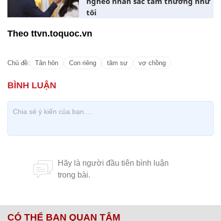
nghèo nhan sắc tầm thường như
tôi
Theo ttvn.toquoc.vn
Chủ đề:
Tân hôn
Con riêng
tâm sự
vợ chồng
CÓ THỂ BẠN QUAN TÂM