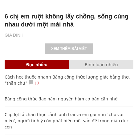
6 chị em ruột không lấy chồng, sống cùng
nhau dưới một mái nhà
GIA ĐÌNH
XEM THÊM BÀI VIẾT
Đọc nhiều
Bình luận nhiều
Cách học thuộc nhanh Bảng công thức lượng giác bằng thơ,
"thần chú"
17
Bảng công thức đạo hàm nguyên hàm cơ bản cần nhớ
Clip lột tả chân thực cảnh anh trai và em gái như 'chó với
mèo', người tinh ý còn phát hiện một vấn đề trong giáo dục
con