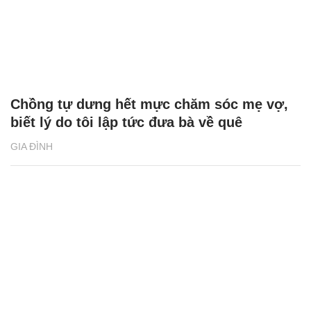
Chồng tự dưng hết mực chăm sóc mẹ vợ,
biết lý do tôi lập tức đưa bà về quê
GIA ĐÌNH