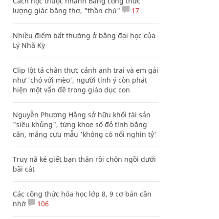
Cách học thuộc nhanh Bảng công thức
lượng giác bằng thơ, "thần chú"
17
Nhiều điểm bất thường ở bằng đại học của
Lý Nhã Kỳ
Clip lột tả chân thực cảnh anh trai và em gái
như 'chó với mèo', người tinh ý còn phát
hiện một vấn đề trong giáo dục con
Nguyễn Phương Hằng sở hữu khối tài sản
"siêu khủng", từng khoe sổ đỏ tính bằng
cân, mắng cựu mẫu 'không có nổi nghìn tỷ'
Truy nã kẻ giết bạn thân rồi chôn ngồi dưới
bãi cát
Các công thức hóa học lớp 8, 9 cơ bản cần
nhớ
106