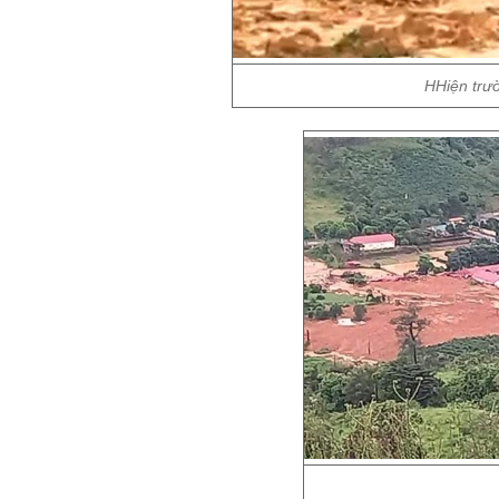
HHiện trườ