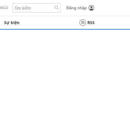
18822
Đăng nhập
Sự kiện
RSS