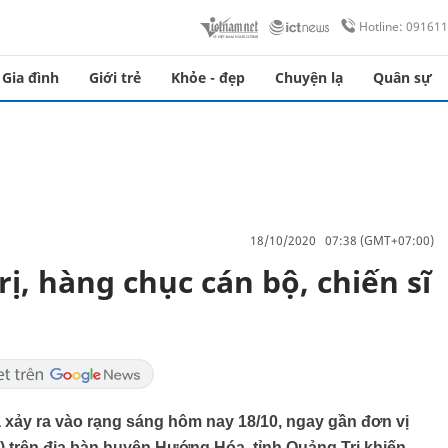
Hotline: 09161
Gia đình
Giới trẻ
Khỏe - đẹp
Chuyện lạ
Quân sự
18/10/2020 07:38 (GMT+07:00)
rị, hàng chục cán bộ, chiến sĩ
ã xảy ra vào rạng sáng hôm nay 18/10, ngay gần đơn vị
 trên địa bàn huyện Hướng Hóa, tỉnh Quảng Trị khiến