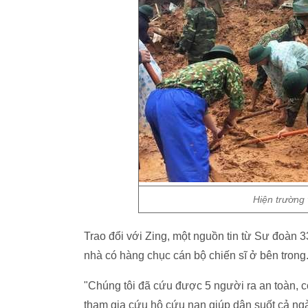
Hiện trường
Trao đổi với Zing, một nguồn tin từ Sư đoàn 33
nhà có hàng chục cán bộ chiến sĩ ở bên trong
"Chúng tôi đã cứu được 5 người ra an toàn, cò
tham gia cứu hộ cứu nạn giúp dân suốt cả ngày