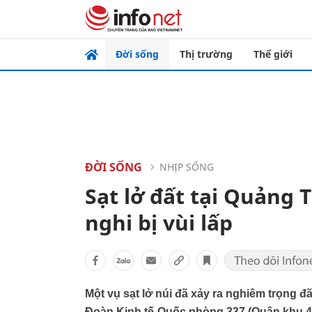
Đời sống
Thị trường
Thế giới
ĐỜI SỐNG
NHỊP SỐNG
Sạt lở đất tại Quảng T
nghi bị vùi lấp
Một vụ sạt lở núi đã xảy ra nghiêm trọng đ
Đoàn Kinh tế-Quốc phòng 337 (Quân khu 4)