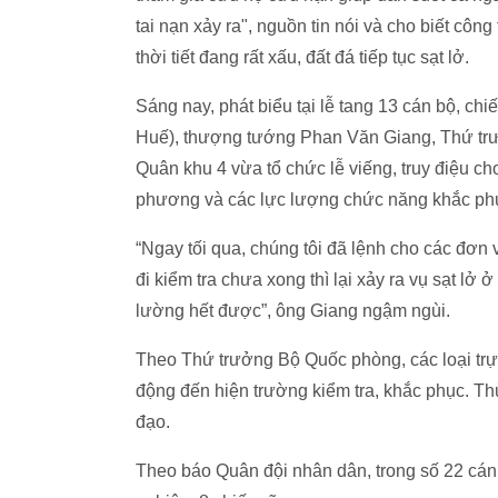
tai nạn xảy ra", nguồn tin nói và cho biết côn
thời tiết đang rất xấu, đất đá tiếp tục sạt lở.
Sáng nay, phát biểu tại lễ tang 13 cán bộ, ch
Huế), thượng tướng Phan Văn Giang, Thứ trư
Quân khu 4 vừa tổ chức lễ viếng, truy điệu ch
phương và các lực lượng chức năng khắc phụ
“Ngay tối qua, chúng tôi đã lệnh cho các đơn v
đi kiểm tra chưa xong thì lại xảy ra vụ sạt l
lường hết được”, ông Giang ngậm ngùi.
Theo Thứ trưởng Bộ Quốc phòng, các loại trự
động đến hiện trường kiểm tra, khắc phục. Thủ
đạo.
Theo báo Quân đội nhân dân, trong số 22 cán b