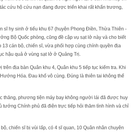
g tác cứu hộ cứu nạn đang được triển khai rất khẩn trương,
iến sĩ hy sinh ở tiểu khu 67 (huyện Phong Điền, Thừa Thiên -
ởng Bộ Quốc phòng, cũng đề cập vụ sạt lở này và cho biết
o 13 cán bộ, chiến sĩ, vừa phối hợp cùng chính quyền địa
c hậu quả ở vùng sạt lở ở Quảng Trị.
ị trên địa bàn Quân khu 4, Quân khu 5 tiếp tục kiểm tra. Khi
ở ở Hướng Hóa. Đau khổ vô cùng. Đúng là thiên tai không thể
c thăng, phương tiện máy bay không người lái đã được huy
 tướng Chính phủ đã điện trực tiếp hỏi thăm tình hình và chỉ
ộ, chiến sĩ bị vùi lấp, có 4 sĩ quan, 10 Quân nhân chuyên