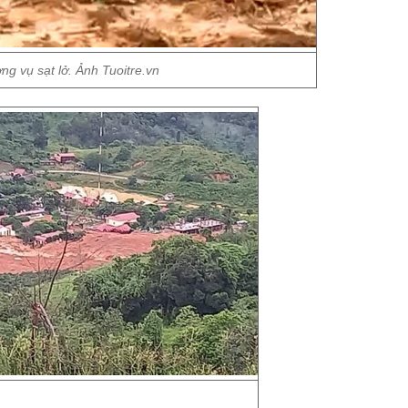
ng vụ sạt lở. Ảnh Tuoitre.vn