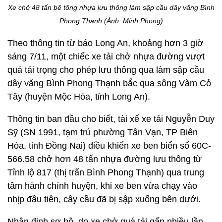
Xe chở 48 tấn bê tông nhựa lưu thông làm sập cầu dây văng Bình
Phong Thạnh (Ảnh: Minh Phong)
Theo thông tin từ báo Long An, khoảng hơn 3 giờ
sáng 7/11, một chiếc xe tải chở nhựa đường vượt
quá tải trọng cho phép lưu thông qua làm sập cầu
dây văng Bình Phong Thạnh bắc qua sông Vàm Cỏ
Tây (huyện Mộc Hóa, tỉnh Long An).
Thông tin ban đầu cho biết, tài xế xe tải Nguyễn Duy
Sỹ (SN 1991, tạm trú phường Tân Vạn, TP Biên
Hòa, tỉnh Đồng Nai) điều khiển xe ben biển số 60C-
566.58 chở hơn 48 tấn nhựa đường lưu thông từ
Tỉnh lộ 817 (thị trấn Bình Phong Thạnh) qua trung
tâm hành chính huyện, khi xe ben vừa chạy vào
nhịp đầu tiên, cây cầu đã bị sập xuống bên dưới.
Nhận định sơ bộ, do xe chở quá tải gấp nhiều lần