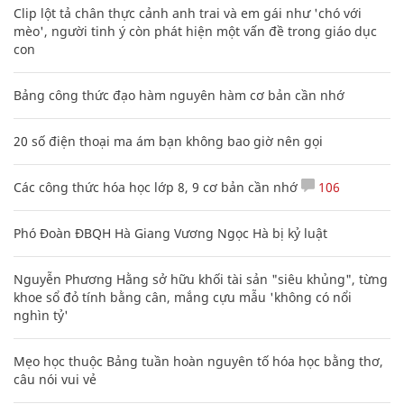
Clip lột tả chân thực cảnh anh trai và em gái như 'chó với
mèo', người tinh ý còn phát hiện một vấn đề trong giáo dục
con
Bảng công thức đạo hàm nguyên hàm cơ bản cần nhớ
20 số điện thoại ma ám bạn không bao giờ nên gọi
Các công thức hóa học lớp 8, 9 cơ bản cần nhớ
106
Phó Đoàn ĐBQH Hà Giang Vương Ngọc Hà bị kỷ luật
Nguyễn Phương Hằng sở hữu khối tài sản "siêu khủng", từng
khoe sổ đỏ tính bằng cân, mắng cựu mẫu 'không có nổi
nghìn tỷ'
Mẹo học thuộc Bảng tuần hoàn nguyên tố hóa học bằng thơ,
câu nói vui vẻ