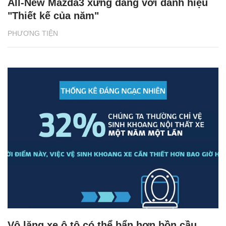
All-New Mazda3 xứng đáng với danh hiệu
"Thiết kế của năm"
PHƯƠNG TIỆN
Vô lăng xe ô tô có thể bẩn hơn bồn cầu