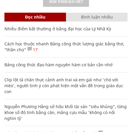
XEM THÊM BÀI VIẾT
Đọc nhiều
Bình luận nhiều
Nhiều điểm bất thường ở bằng đại học của Lý Nhã Kỳ
Cách học thuộc nhanh Bảng công thức lượng giác bằng thơ,
"thần chú"
17
Bảng công thức đạo hàm nguyên hàm cơ bản cần nhớ
Clip lột tả chân thực cảnh anh trai và em gái như 'chó với
mèo', người tinh ý còn phát hiện một vấn đề trong giáo dục
con
Nguyễn Phương Hằng sở hữu khối tài sản "siêu khủng", từng
khoe sổ đỏ tính bằng cân, mắng cựu mẫu 'không có nổi
nghìn tỷ'