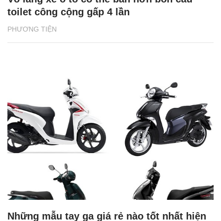
toilet công cộng gấp 4 lần
PHƯƠNG TIỆN
Những mẫu tay ga giá rẻ nào tốt nhất hiện