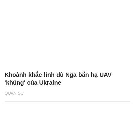
Khoảnh khắc lính dù Nga bắn hạ UAV
'khủng' của Ukraine
QUÂN SỰ