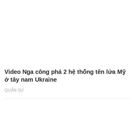
Video Nga công phá 2 hệ thống tên lửa Mỹ
ở tây nam Ukraine
QUÂN SỰ