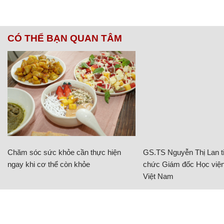
CÓ THỂ BẠN QUAN TÂM
Chăm sóc sức khỏe cần thực hiện
GS.TS Nguyễn Thị Lan ti
ngay khi cơ thể còn khỏe
chức Giám đốc Học viện
Việt Nam