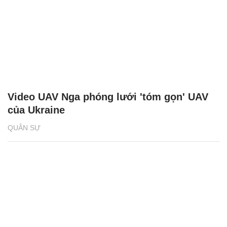
Video UAV Nga phóng lưới 'tóm gọn' UAV
của Ukraine
QUÂN SỰ