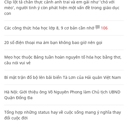
Clip lột tả chân thực cảnh anh trai và em gái như 'chó với
mèo', người tinh ý còn phát hiện một vấn đề trong giáo dục
con
Các công thức hóa học lớp 8, 9 cơ bản cần nhớ
106
20 số điện thoại ma ám bạn không bao giờ nên gọi
Mẹo học thuộc Bảng tuần hoàn nguyên tố hóa học bằng thơ,
câu nói vui vẻ
Bí mật trận đổ bộ lên bãi biển Tà Lơn của Hải quân Việt Nam
Hà Nội: Giới thiệu ông Võ Nguyên Phong làm Chủ tịch UBND
Quận Đống Đa
Tổng hợp những status hay về cuộc sống mang ý nghĩa thay
đổi cuộc đời