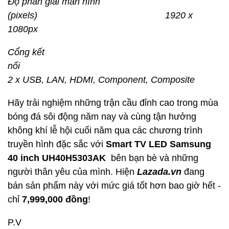
Độ phân giải màn hình
(pixels) 1920 x
1080px
Cổng kết
nố
2 x USB, LAN, HDMI, Component, Composite
Hãy trải nghiệm những trận cầu đỉnh cao trong mùa
bóng đá sôi động năm nay và cùng tận hưởng
không khí lễ hội cuối năm qua các chương trình
truyền hình đặc sắc với
Smart TV LED Samsung
40 inch UH40H5303AK
bên bạn bè và những
người thân yêu của mình. Hiện
Lazada.vn
đang
bán sản phẩm này với mức giá tốt hơn bao giờ hết -
chỉ
7,999,000 đồng
!
P.V